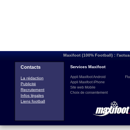
Maxifoot (100% Football) : l'actua
Services Maxifoot
Contacts
Appli Maxifoot Android
Flu
La rédaction
Appli Maxifoot iPhone
Publicité
Site web Mobile
Recrutement
Choix de consentement
Infos légales
Liens football