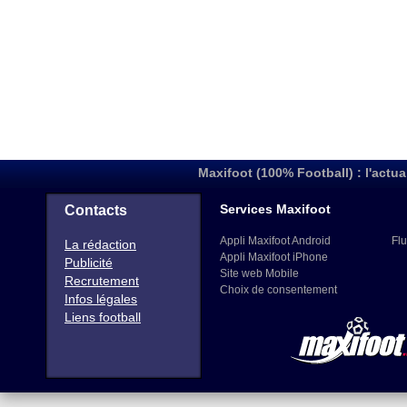
Maxifoot (100% Football) : l'actua
Services Maxifoot
Contacts
Appli Maxifoot Android
Flu
La rédaction
Appli Maxifoot iPhone
Publicité
Site web Mobile
Recrutement
Choix de consentement
Infos légales
Liens football