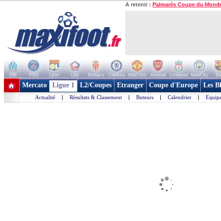
A retenir :
Palmarès Coupe du Mond
OM
PSG
Lyon
Lille
Monaco
Chelsea
Man Utd
Arsenal
Liverpool
ManCity
Ba
+ de clubs
Mercato
Ligue 1
L2/Coupes
Etranger
Coupe d'Europe
Les B
Actualité
|
Résultats & Classement
|
Buteurs
|
Calendrier
|
Equipe