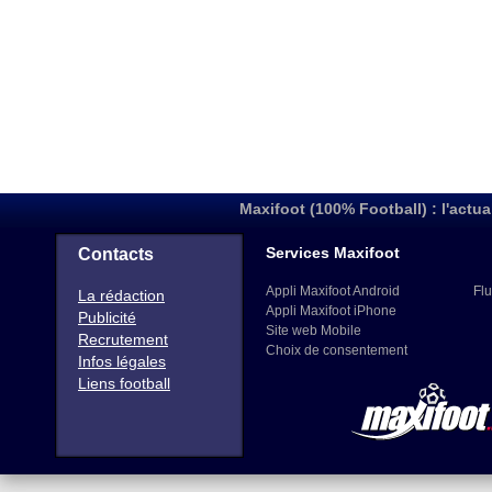
Maxifoot (100% Football) : l'actua
Services Maxifoot
Contacts
Appli Maxifoot Android
Flu
La rédaction
Appli Maxifoot iPhone
Publicité
Site web Mobile
Recrutement
Choix de consentement
Infos légales
Liens football