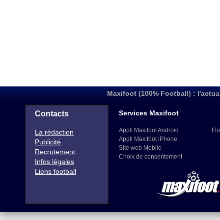
Maxifoot (100% Football) : l'actua
Services Maxifoot
Contacts
Appli Maxifoot Android
Flu
La rédaction
Appli Maxifoot iPhone
Publicité
Site web Mobile
Recrutement
Choix de consentement
Infos légales
Liens football