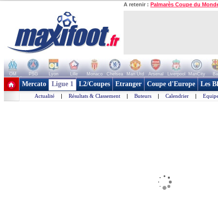
A retenir :
Palmarès Coupe du Mond
OM
PSG
Lyon
Lille
Monaco
Chelsea
Man Utd
Arsenal
Liverpool
ManCity
Ba
+ de clubs
Mercato
Ligue 1
L2/Coupes
Etranger
Coupe d'Europe
Les B
Actualité
|
Résultats & Classement
|
Buteurs
|
Calendrier
|
Equipe