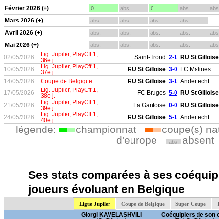
Février 2026 (+)
0
abs.
0
abs.
abs
Mars 2026 (+)
abs.
abs.
abs.
abs.
Avril 2026 (+)
abs.
abs.
abs.
abs.
abs
Mai 2026 (+)
abs.
abs.
abs.
abs.
abs
Lig. Jupiler, PlayOff 1,
02/05/2026
Saint-Trond
2-1
RU St Gilloise
36e j.
Lig. Jupiler, PlayOff 1,
10/05/2026
RU St Gilloise
3-0
FC Malines
37e j.
14/05/2026
Coupe de Belgique
RU St Gilloise
3-1
Anderlecht
Lig. Jupiler, PlayOff 1,
17/05/2026
FC Bruges
5-0
RU St Gilloise
38e j.
Lig. Jupiler, PlayOff 1,
21/05/2026
La Gantoise
0-0
RU St Gilloise
39e j.
Lig. Jupiler, PlayOff 1,
24/05/2026
RU St Gilloise
5-1
Anderlecht
40e j.
légende:
championnat
coupe(s) na
d'europe
absent
abs.
Ses stats comparées à ses coéquipi
joueurs évoluant en Belgique
Ligue Jupiler
Coupe de Belgique
Super Coupe
T
Giorgi KAVELASHVILI
Coéquipiers de son 