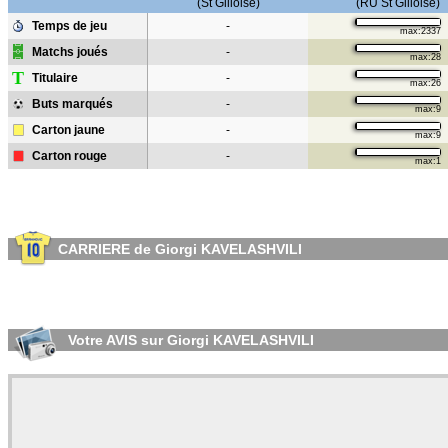
(St Gilloise)
(RU St Gilloise)
Temps de jeu
-
max:2337
Matchs joués
-
max:28
T
Titulaire
-
max:26
Buts marqués
-
max:9
Carton jaune
-
max:9
Carton rouge
-
max:1
CARRIERE de Giorgi KAVELASHVILI
Votre AVIS sur Giorgi KAVELASHVILI