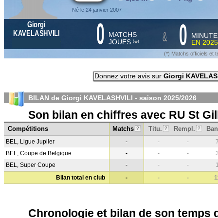
Né le 24 janvier 2007
0
0
Giorgi
&
KAVELASHVILI
MATCHS
MINUTE
JOUES
EN
2025
*
(
)
(*) Matchs officiels e
Donnez votre avis sur
Giorgi KAVELAS
BILAN de Giorgi KAVELASHVILI - saison
2025/2026
Son bilan en chiffres avec RU St Gil
Compétitions
Matchs
Titu.
Rempl.
Ban
?
?
?
BEL, Ligue Jupiler
-
-
-
BEL, Coupe de Belgique
-
-
-
BEL, Super Coupe
-
-
-
Bilan total en club
-
-
-
1
Chronologie et bilan de son temps 