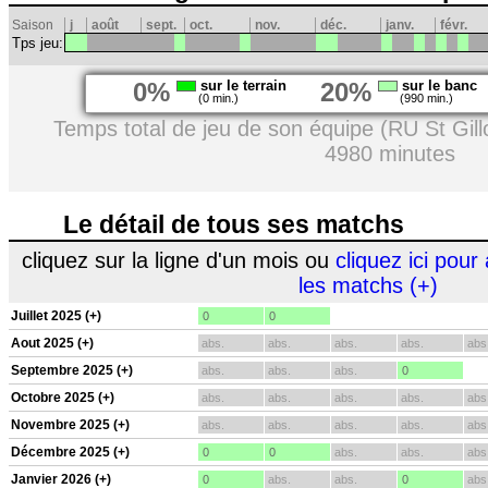
Saison
j
août
sept.
oct.
nov.
déc.
janv.
févr.
Tps jeu:
0%
sur le terrain
20%
sur le banc
(0 min.)
(990 min.)
Temps total de jeu de son équipe (RU St Gill
4980 minutes
Le détail de tous ses matchs
cliquez sur la ligne d'un mois ou
cliquez ici pour 
les matchs (+)
Juillet 2025 (+)
0
0
Aout 2025 (+)
abs.
abs.
abs.
abs.
abs
Septembre 2025 (+)
abs.
abs.
abs.
0
Octobre 2025 (+)
abs.
abs.
abs.
abs.
abs
Novembre 2025 (+)
abs.
abs.
abs.
abs.
abs
Décembre 2025 (+)
0
0
abs.
abs.
abs
Janvier 2026 (+)
0
abs.
abs.
0
abs