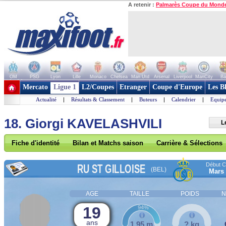
A retenir :
Palmarès Coupe du Mond
OM
PSG
Lyon
Lille
Monaco
Chelsea
Man Utd
Arsenal
Liverpool
ManCity
Ba
+ de clubs
Mercato
Ligue 1
L2/Coupes
Etranger
Coupe d'Europe
Les B
Actualité
|
Résultats & Classement
|
Buteurs
|
Calendrier
|
Equipe
18. Giorgi KAVELASHVILI
L
Fiche d'identité
Bilan et Matchs saison
Carrière & Sélections
Début Co
RU ST GILLOISE
(BEL)
Mars
AGE
TAILLE
POIDS
N
19
94%
ans
1,95 m
? kg