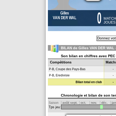
0
Gilles
VAN DER WAL
MATC
JOUE
Donnez vot
BILAN de Gilles VAN DER WAL 
Son bilan en chiffres avec PEC
Compétitions
Match
P-B, Coupe des Pays-Bas
-
P-B, Eredivisie
-
Bilan total en club
-
Chronologie et bilan de son te
Saison
août
sept.
oct.
nov.
déc.
jan
Tps jeu: