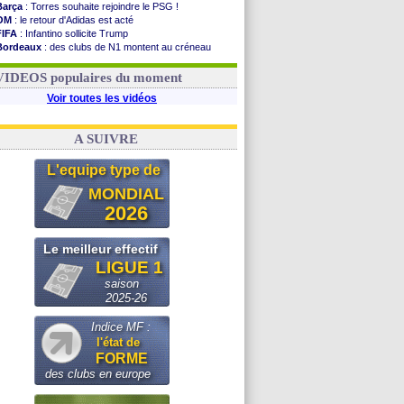
Barça
: Torres souhaite rejoindre le PSG !
OM
: le retour d'Adidas est acté
FIFA
: Infantino sollicite Trump
Bordeaux
: des clubs de N1 montent au créneau
Argentine
: quand Medina recadre... sa mère
Real
: le démenti de Leipzig pour Diomandé
VIDEOS populaires du moment
Voir toutes les vidéos
A SUIVRE
L'equipe type de
MONDIAL
2026
Le meilleur effectif
LIGUE 1
saison
2025-26
Indice MF :
l'état de
FORME
des clubs en europe