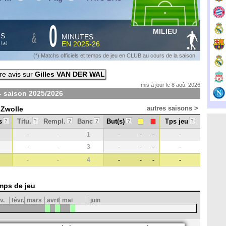
0
MILIEU
&
HS
MINUTES
S
EN
2025-26
*
(
)
(*) Matchs officiels et temps de jeu en CLUB au cours de la saison
re avis sur
Gilles VAN DER WAL
mis à jour le 8 aoû. 2026
- saison
2025/2026
autres saisons >
 Zwolle
s
Titu.
Rempl.
Banc
But(s)
Tps jeu
?
?
?
?
?
?
-
-
1
-
-
-
-
-
-
3
-
-
-
-
-
-
4
-
-
-
-
mps de jeu
v.
févr.
mars
avril
mai
juin