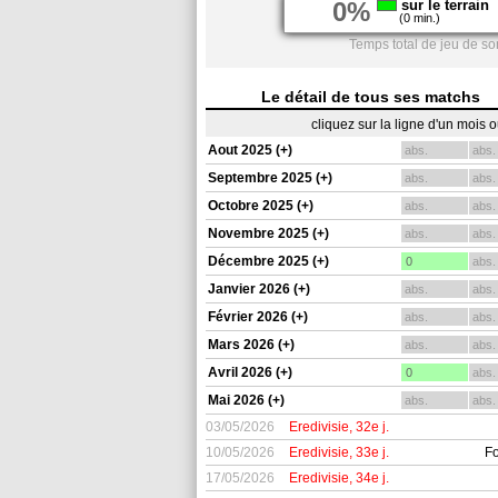
0%
sur le terrain
(0 min.)
Temps total de jeu de s
Le détail de tous ses matchs
cliquez sur la ligne d'un mois 
Aout 2025 (+)
abs.
abs.
Septembre 2025 (+)
abs.
abs.
Octobre 2025 (+)
abs.
abs.
Novembre 2025 (+)
abs.
abs.
Décembre 2025 (+)
0
abs.
Janvier 2026 (+)
abs.
abs.
Février 2026 (+)
abs.
abs.
Mars 2026 (+)
abs.
abs.
Avril 2026 (+)
0
abs.
Mai 2026 (+)
abs.
abs.
03/05/2026
Eredivisie, 32e j.
10/05/2026
Eredivisie, 33e j.
Fo
17/05/2026
Eredivisie, 34e j.