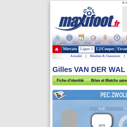
A r
OM
PSG
Lyon
Lille
Monaco
Chelsea
Ma
+ de clubs
Mercato
Ligue 1
L2/Coupes
Etran
Actualité
|
Résultats & Classement
|
Gilles VAN DER WAL
Fiche d'identité
Bilan et Matchs sai
PEC ZWOL
AGE
TA
ans