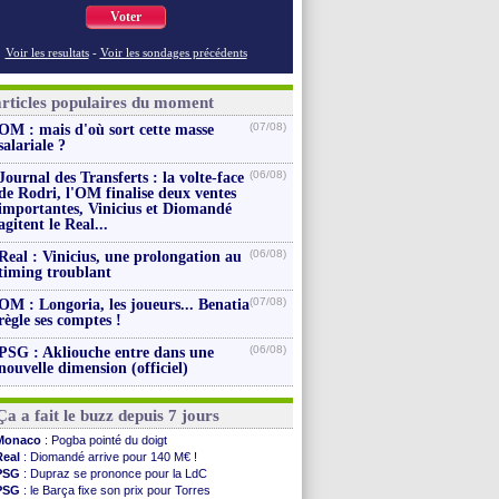
Voter
Voir les resultats
-
Voir les sondages précédents
articles populaires du moment
(07/08)
OM : mais d'où sort cette masse
salariale ?
(06/08)
Journal des Transferts : la volte-face
de Rodri, l'OM finalise deux ventes
importantes, Vinicius et Diomandé
agitent le Real...
(06/08)
Real : Vinicius, une prolongation au
timing troublant
(07/08)
OM : Longoria, les joueurs... Benatia
règle ses comptes !
(06/08)
PSG : Akliouche entre dans une
nouvelle dimension (officiel)
Ça a fait le buzz depuis 7 jours
Monaco
: Pogba pointé du doigt
Real
: Diomandé arrive pour 140 M€ !
PSG
: Dupraz se prononce pour la LdC
PSG
: le Barça fixe son prix pour Torres