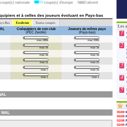
coupe(s) nationale
coupe(s) d'europe
absent
abs.
uipiers et à celles des joueurs évoluant en Pays-bas
ays-Bas
Eredivisie
Toutes compét.
Les 
WAL
Coéquipiers de son club
Joueurs du même pays
1
(PEC Zwolle)
(Pays-bas)
max:2889
max:3060
2
max:34
max:34
max:34
max:34
max:11
max:25
3
max:7
max:10
4
max:1
max:1
5
WAL
R WAL
05/08
05/08
02/08
02/08