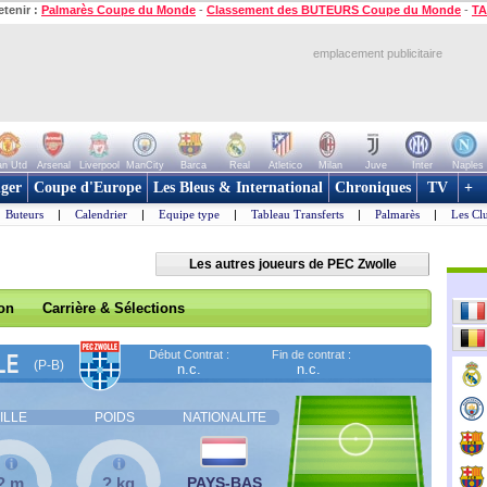
etenir :
Palmarès Coupe du Monde
-
Classement des BUTEURS Coupe du Monde
-
TA
emplacement publicitaire
n Utd
Arsenal
Liverpool
ManCity
Barca
Real
Atletico
Milan
Juve
Inter
Naples
ger
Coupe d'Europe
Les Bleus & International
Chroniques
TV
+
Buteurs
|
Calendrier
|
Equipe type
|
Tableau Transferts
|
Palmarès
|
Les Cl
Les autres joueurs de PEC Zwolle
son
Carrière & Sélections
Début Contrat :
Fin de contrat :
LE
(P-B)
n.c.
n.c.
ILLE
POIDS
NATIONALITE
? m
? kg
PAYS-BAS