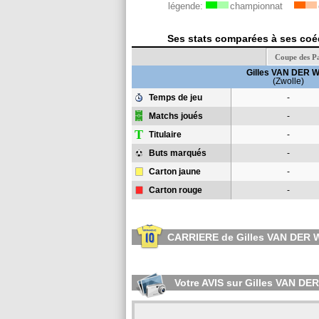
légende:
championnat
Ses stats comparées à ses coéq
Coupe des P
Gilles VAN DER 
(Zwolle)
Temps de jeu
-
Matchs joués
-
T
Titulaire
-
Buts marqués
-
Carton jaune
-
Carton rouge
-
CARRIERE de Gilles VAN DER 
Votre AVIS sur Gilles VAN DE