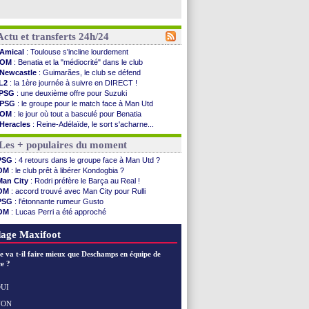
Actu et transferts 24h/24
Amical
: Toulouse s'incline lourdement
OM
: Benatia et la "médiocrité" dans le club
Newcastle
: Guimarães, le club se défend
L2
: la 1ère journée à suivre en DIRECT !
PSG
: une deuxième offre pour Suzuki
PSG
: le groupe pour le match face à Man Utd
OM
: le jour où tout a basculé pour Benatia
Heracles
: Reine-Adélaïde, le sort s'acharne...
Monaco
: Mawissa a gravement blessé Uche
Les + populaires du moment
OM
: accord avec la Real Sociedad pour Aguerd
Barça
: Araujo va partir en prêt à Liverpool
PSG
: 4 retours dans le groupe face à Man Utd ?
OM
: Côme pousse pour Gouiri
OM
: le club prêt à libérer Kondogbia ?
Man Utd
: le groupe pour défier le PSG
Man City
: Rodri préfère le Barça au Real !
L3
: Caen premier leader
OM
: accord trouvé avec Man City pour Rulli
OM
: Højbjerg, son agent maintient le suspense
PSG
: l'étonnante rumeur Gusto
OM
: Gouiri évoque son avenir
OM
: Lucas Perri a été approché
Leipzig
: le transfert d'Asllani tombe à l'eau
OM
: une offre pour Bulka
L3
: 1ère utilisation du Football Video Support
Ouganda
: Owori battu à mort à Kampala
age Maxifoot
OM
: Benatia envoie une pique à Longoria
illarreal
: Al-Ahli veut Pape Gueye
e va t-il faire mieux que Deschamps en équipe de
Lyon
: la dernière saison de Fonseca ?
e ?
OM
: un nouveau prétendant pour Højbjerg
Brest
: un gardien norvégien en approche ?
UI
OM
: McCourt a versé 120 M€ en 2026
NON
Voir les brèves précédentes