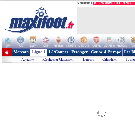
A retenir :
Palmarès Coupe du Mond
OM
PSG
Lyon
Lille
Monaco
Chelsea
Man Utd
Arsenal
Liverpool
ManCity
Ba
+ de clubs
Mercato
Ligue 1
L2/Coupes
Etranger
Coupe d'Europe
Les B
Actualité
|
Résultats & Classement
|
Buteurs
|
Calendrier
|
Equipe