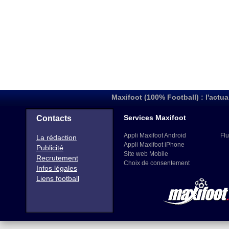
Maxifoot (100% Football) : l'actua
Services Maxifoot
Contacts
Appli Maxifoot Android
Flu
La rédaction
Appli Maxifoot iPhone
Publicité
Site web Mobile
Recrutement
Choix de consentement
Infos légales
Liens football