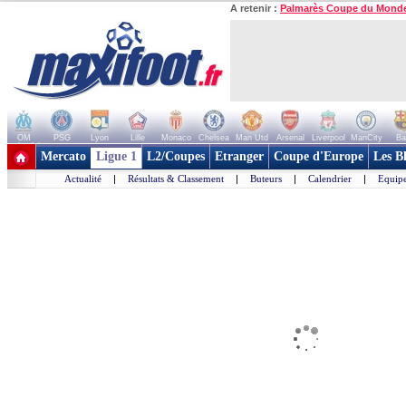
A retenir :
Palmarès Coupe du Mond
OM
PSG
Lyon
Lille
Monaco
Chelsea
Man Utd
Arsenal
Liverpool
ManCity
Ba
+ de clubs
Mercato
Ligue 1
L2/Coupes
Etranger
Coupe d'Europe
Les B
Actualité
|
Résultats & Classement
|
Buteurs
|
Calendrier
|
Equipe