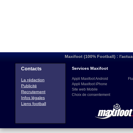
Maxifoot (100% Football) : l'actua
Services Maxifoot
Contacts
Appli Maxifoot Android
Flu
La rédaction
Appli Maxifoot iPhone
Publicité
Site web Mobile
Recrutement
Choix de consentement
Infos légales
Liens football