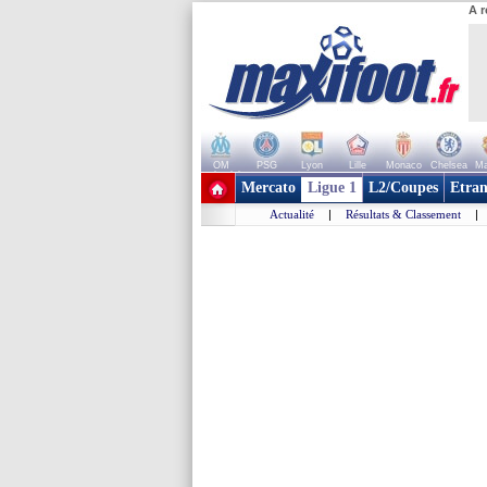
A r
OM
PSG
Lyon
Lille
Monaco
Chelsea
Ma
+ de clubs
Mercato
Ligue 1
L2/Coupes
Etran
Actualité
|
Résultats & Classement
|