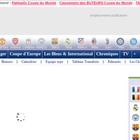
etenir :
Palmarès Coupe du Monde
-
Classement des BUTEURS Coupe du Monde
-
TA
emplacement publicitaire
n Utd
Arsenal
Liverpool
ManCity
Barca
Real
Atletico
Milan
Juve
Inter
Naples
ger
Coupe d'Europe
Les Bleus & International
Chroniques
TV
+
Buteurs
|
Calendrier
|
Equipe type
|
Tableau Transferts
|
Palmarès
|
Les Cl