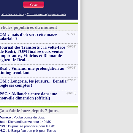
Voter
Voir les resultats
-
Voir les sondages précédents
articles populaires du moment
(07/08)
OM : mais d'où sort cette masse
salariale ?
(06/08)
Journal des Transferts : la volte-face
de Rodri, l'OM finalise deux ventes
importantes, Vinicius et Diomandé
agitent le Real...
(06/08)
Real : Vinicius, une prolongation au
timing troublant
(07/08)
OM : Longoria, les joueurs... Benatia
règle ses comptes !
(06/08)
PSG : Akliouche entre dans une
nouvelle dimension (officiel)
Ça a fait le buzz depuis 7 jours
Monaco
: Pogba pointé du doigt
Real
: Diomandé arrive pour 140 M€ !
PSG
: Dupraz se prononce pour la LdC
PSG
: le Barça fixe son prix pour Torres