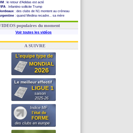
OM
: le retour d'Adidas est acté
FIFA
: Infantino sollicite Trump
Bordeaux
: des clubs de N1 montent au créneau
Argentine
: quand Medina recadre... sa mère
Real
: le démenti de Leipzig pour Diomandé
OM
: Paixão attire un 2e club anglais
VIDEOS populaires du moment
Voir toutes les vidéos
A SUIVRE
L'equipe type de
MONDIAL
2026
Le meilleur effectif
LIGUE 1
saison
2025-26
Indice MF :
l'état de
FORME
des clubs en europe