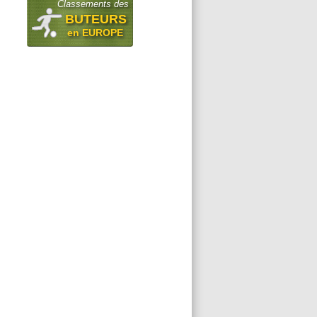
Classements des
BUTEURS
en EUROPE