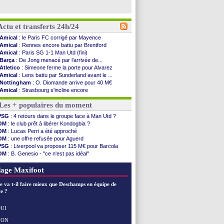
Actu et transferts 24h/24
Amical
: le Paris FC corrigé par Mayence
Amical
: Rennes encore battu par Brentford
Amical
: Paris SG 1-1 Man Utd (fini)
Barça
: De Jong menacé par l’arrivée de...
Atletico
: Simeone ferme la porte pour Alvarez
Amical
: Lens battu par Sunderland avant le ...
Nottingham
: O. Diomande arrive pour 40 M€
Amical
: Strasbourg s'incline encore
Amical
: Lille s'impose à Hambourg
Les + populaires du moment
Lens
: Ganiou prolongé jusqu'en 2030 (officiel)
OM
: le PSG, les précisions de Benatia
PSG
: 4 retours dans le groupe face à Man Utd ?
Amical
: Paris SG-Man Utd, les compos
OM
: le club prêt à libérer Kondogbia ?
Amical
: Chelsea corrige l'AC Milan
OM
: Lucas Perri a été approché
Argentine
: Messi perd son papa
OM
: une offre refusée pour Aguerd
Amical
: l'Inter s'offre la Juventus
PSG
: Liverpool va proposer 115 M€ pour Barcola
Atletico
: Almada rejoint River Plate (off.)
OM
: B. Genesio - "ce n'est pas idéal"
Monaco
: Camara a la cote en Angleterre
Real
: Mourinho durcit les règles
Amical
: encore une défaite pour Strasbourg
L1
: prison avec sursis requis contre un arbitre
age Maxifoot
OM
: la piste Goore en attaque
PSG
: ça négocie avec le Barça pour Torres
e va t-il faire mieux que Deschamps en équipe de
Amical
: Rennes s'incline contre Brentford
e ?
Arsenal
: c'est signé pour Guimaraes (officiel)
Amical
: Le Mans concède un nul
UI
Real
: Mourinho durcit les règles
NON
Voir les brèves précédentes