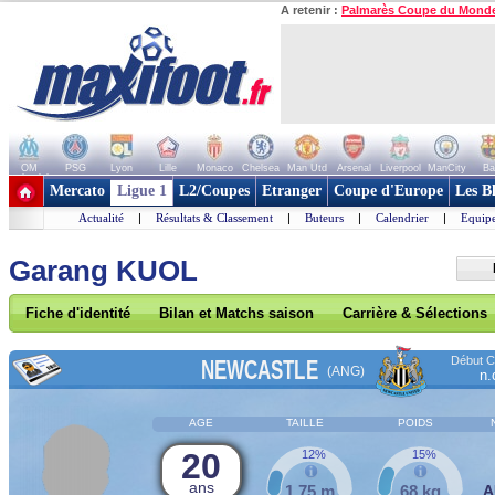
A retenir :
Palmarès Coupe du Mond
OM
PSG
Lyon
Lille
Monaco
Chelsea
Man Utd
Arsenal
Liverpool
ManCity
Ba
+ de clubs
Mercato
Ligue 1
L2/Coupes
Etranger
Coupe d'Europe
Les B
Actualité
|
Résultats & Classement
|
Buteurs
|
Calendrier
|
Equipe
Garang KUOL
Fiche d'identité
Bilan et Matchs saison
Carrière & Sélections
Début Co
NEWCASTLE
(ANG)
n.
AGE
TAILLE
POIDS
20
12%
15%
ans
1,75 m
68 kg
A