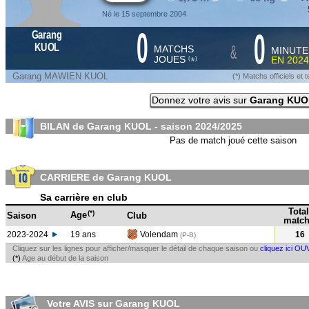
Né le 15 septembre 2004
0
0
Garang
&
KUOL
MATCHS
MINUTE
JOUES
EN
2024
*
(
)
Garang MAWIEN KUOL
(*) Matchs officiels e
Donnez votre avis sur
Garang KUO
BILAN de Garang KUOL - saison
2024/2025
Pas de match joué cette saison
CARRIERE de Garang KUOL
Sa carrière en club
Total
(*)
Age
Saison
Club
match
2023-2024
19 ans
Volendam
16
(P-B
)
Cliquez sur les lignes pour afficher/masquer le détail de chaque saison ou
cliquez ici OU
(*)
Age au début de la saison
Votre AVIS sur Garang KUOL