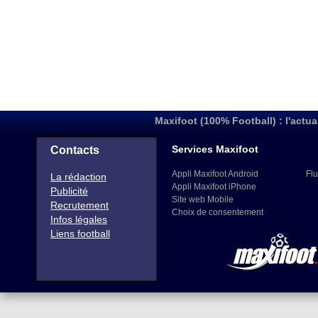
Maxifoot (100% Football) : l'actua
Services Maxifoot
Contacts
Appli Maxifoot Android
Flu
La rédaction
Appli Maxifoot iPhone
Publicité
Site web Mobile
Recrutement
Choix de consentement
Infos légales
Liens football