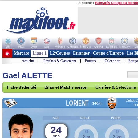
A retenir :
Palmarès Coupe du Mond
OM
PSG
Lyon
Lille
Monaco
Chelsea
Man Utd
Arsenal
Liverpool
ManCity
Ba
+ de clubs
Mercato
Ligue 1
L2/Coupes
Etranger
Coupe d'Europe
Les B
Actualité
|
Résultats & Classement
|
Buteurs
|
Calendrier
|
Equipe
Gael ALETTE
Fiche d'identité
Bilan et Matchs saison
Carrière & Sélections
Début Co
LORIENT
(FRA)
n.
AGE
TAILLE
POIDS
24
ans
? m
? kg