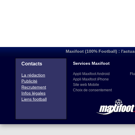
Maxifoot (100% Football) : l'actua
Services Maxifoot
Contacts
Appli Maxifoot Android
Flu
La rédaction
Appli Maxifoot iPhone
Publicité
Site web Mobile
Recrutement
Choix de consentement
Infos légales
Liens football