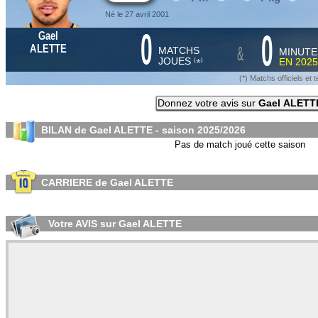
Né le 27 avril 2001
0
0
Gael
&
ALETTE
MATCHS
MINUTE
JOUES
EN
2025
*
(
)
(*) Matchs officiels e
Donnez votre avis sur
Gael ALETT
BILAN de Gael ALETTE - saison
2025/2026
Pas de match joué cette saison
CARRIERE de Gael ALETTE
Votre AVIS sur Gael ALETTE