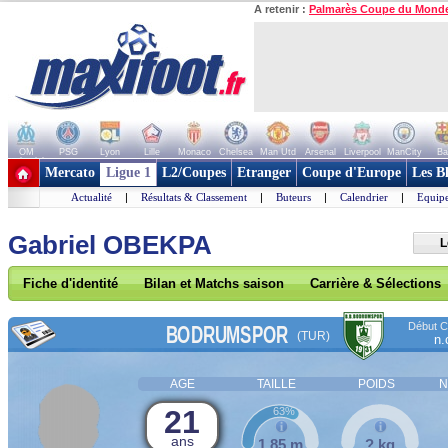
A retenir :
Palmarès Coupe du Mond
OM
PSG
Lyon
Lille
Monaco
Chelsea
Man Utd
Arsenal
Liverpool
ManCity
Ba
+ de clubs
Mercato
Ligue 1
L2/Coupes
Etranger
Coupe d'Europe
Les B
Actualité
|
Résultats & Classement
|
Buteurs
|
Calendrier
|
Equipe
Gabriel OBEKPA
L
Fiche d'identité
Bilan et Matchs saison
Carrière & Sélections
Début Co
BODRUMSPOR
(TUR)
n.
AGE
TAILLE
POIDS
N
21
63%
ans
1,85 m
? kg