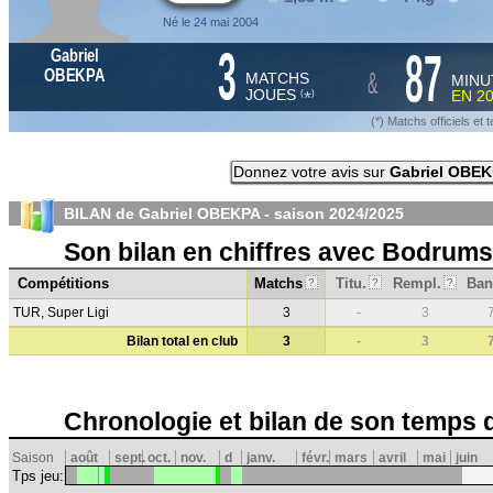
Né le 24 mai 2004
3
87
Gabriel
&
OBEKPA
MATCHS
MINU
JOUES
EN
2
*
(
)
(*) Matchs officiels e
Donnez votre avis sur
Gabriel OBE
BILAN de Gabriel OBEKPA - saison
2024/2025
Son bilan en chiffres avec Bodrum
Compétitions
Matchs
Titu.
Rempl.
Ban
?
?
?
TUR, Super Ligi
3
-
3
Bilan total en club
3
-
3
Chronologie et bilan de son temps 
Saison
août
sept.
oct.
nov.
d
janv.
févr.
mars
avril
mai
juin
Tps jeu: