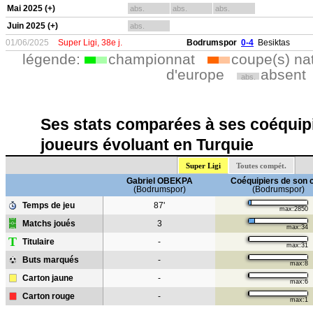
Mai 2025 (+)
abs.
abs.
abs.
Juin 2025 (+)
abs.
01/06/2025
Super Ligi, 38e j.
Bodrumspor
0-4
Besiktas
légende:
championnat
coupe(s) na
d'europe
absent
abs.
Ses stats comparées à ses coéquipi
joueurs évoluant en Turquie
Super Ligi
Toutes compét.
Gabriel OBEKPA
Coéquipiers de son 
(Bodrumspor)
(Bodrumspor)
Temps de jeu
87'
max:2850
Matchs joués
3
max:34
T
Titulaire
-
max:31
Buts marqués
-
max:8
Carton jaune
-
max:6
Carton rouge
-
max:1