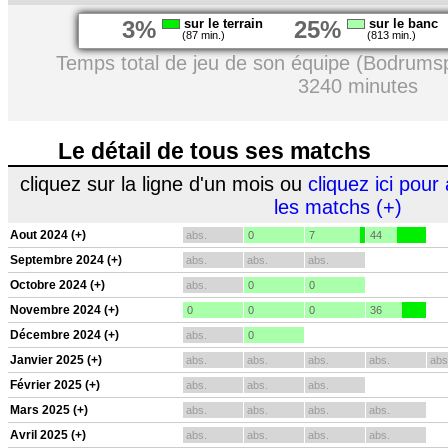
3%
sur le terrain
25%
sur le banc
(87 min.)
(813 min.)
Temps total de jeu de son équipe (Bodrumsp
3240 minutes
Le détail de tous ses matchs
cliquez sur la ligne d'un mois ou
cliquez ici pour 
les matchs (+)
Aout 2024 (+)
abs.
0
7
44
Septembre 2024 (+)
abs.
abs.
abs.
Octobre 2024 (+)
abs.
0
0
Novembre 2024 (+)
0
0
0
36
Décembre 2024 (+)
abs.
0
Janvier 2025 (+)
abs.
abs.
abs.
abs.
abs
Février 2025 (+)
abs.
abs.
abs.
Mars 2025 (+)
abs.
abs.
abs.
abs.
Avril 2025 (+)
abs.
abs.
abs.
abs.