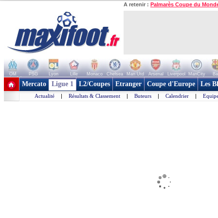
A retenir :
Palmarès Coupe du Mond
OM
PSG
Lyon
Lille
Monaco
Chelsea
Man Utd
Arsenal
Liverpool
ManCity
Ba
+ de clubs
Mercato
Ligue 1
L2/Coupes
Etranger
Coupe d'Europe
Les B
Actualité
|
Résultats & Classement
|
Buteurs
|
Calendrier
|
Equipe