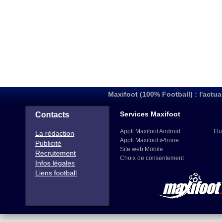
Maxifoot (100% Football) : l'actua
Services Maxifoot
Contacts
Appli Maxifoot Android
Flu
La rédaction
Appli Maxifoot iPhone
Publicité
Site web Mobile
Recrutement
Choix de consentement
Infos légales
Liens football