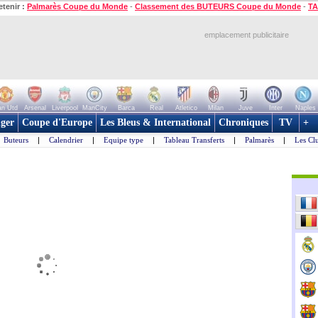
etenir :
Palmarès Coupe du Monde
-
Classement des BUTEURS Coupe du Monde
-
TA
emplacement publicitaire
n Utd
Arsenal
Liverpool
ManCity
Barca
Real
Atletico
Milan
Juve
Inter
Naples
ger
Coupe d'Europe
Les Bleus & International
Chroniques
TV
+
Buteurs
|
Calendrier
|
Equipe type
|
Tableau Transferts
|
Palmarès
|
Les Cl