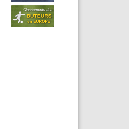
Classements des
BUTEURS
en EUROPE