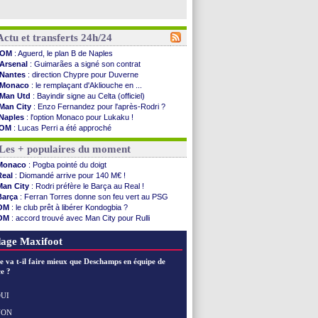
Actu et transferts 24h/24
OM
: Aguerd, le plan B de Naples
Arsenal
: Guimarães a signé son contrat
Nantes
: direction Chypre pour Duverne
Monaco
: le remplaçant d'Akliouche en ...
Man Utd
: Bayindir signe au Celta (officiel)
Man City
: Enzo Fernandez pour l'après-Rodri ?
Naples
: l'option Monaco pour Lukaku !
OM
: Lucas Perri a été approché
PSG
: le coach de l'Ajax insiste pour Godts
Les + populaires du moment
PSG
: une 2e offre en préparation pour Godts
Francfort
: Dina Ebimbe signe à Schalke (off.)
Monaco
: Pogba pointé du doigt
Strasbourg
: Saïdou Sow prêté à Nantes (off.)
Real
: Diomandé arrive pour 140 M€ !
Monaco
: Filipe Luis aimerait garder Balogun
Man City
: Rodri préfère le Barça au Real !
Dortmund
: Newcastle est prévenu pour Nmecha
Barça
: Ferran Torres donne son feu vert au PSG
Barça
: première offre à 45 M€ pour Rodri ?
OM
: le club prêt à libérer Kondogbia ?
Argentine
: le soutien très appuyé à Infantino
OM
: accord trouvé avec Man City pour Rulli
Tottenham
: Van de Ven va prolonger
PSG
: l'étonnante rumeur Gusto
Barça
: l'agent de Rodri confirme !
PSG
: Luis Enrique satisfait malgré tout
age Maxifoot
FIFA
: la CAF soutient Infantino
CdM 2030
: Rubiales charge Infantino et ...
e va t-il faire mieux que Deschamps en équipe de
Rennes
: Embolo a des pistes alléchantes
e ?
Côte d'Ivoire
: Renard affiche ses ambitions
Rennes
: Haise confirme pour Aït Boudlal
UI
Man City
: Trafford à Leeds pour 47 M€ (off...
NON
Voir les brèves précédentes