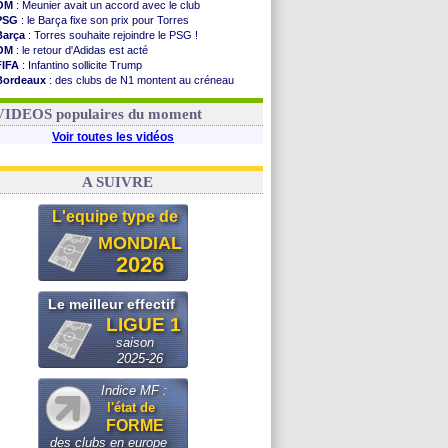
OM
: Meunier avait un accord avec le club
PSG
: le Barça fixe son prix pour Torres
Barça
: Torres souhaite rejoindre le PSG !
OM
: le retour d'Adidas est acté
FIFA
: Infantino sollicite Trump
Bordeaux
: des clubs de N1 montent au créneau
Argentine
: quand Medina recadre... sa mère
Real
: le démenti de Leipzig pour Diomandé
VIDEOS populaires du moment
Voir toutes les vidéos
A SUIVRE
L'equipe type de
MONDIAL
2026
Le meilleur effectif
LIGUE 1
saison
2025-26
Indice MF :
l'état de
FORME
des clubs en europe