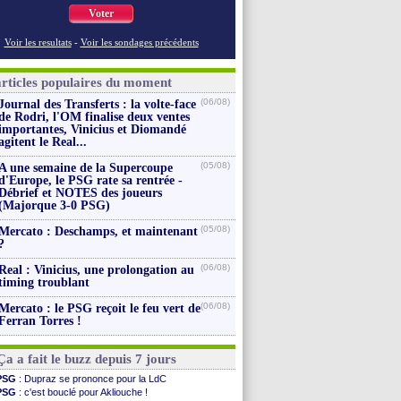
Voter
Voir les resultats
-
Voir les sondages précédents
articles populaires du moment
(06/08)
Journal des Transferts : la volte-face
de Rodri, l'OM finalise deux ventes
importantes, Vinicius et Diomandé
agitent le Real...
(05/08)
A une semaine de la Supercoupe
d'Europe, le PSG rate sa rentrée -
Débrief et NOTES des joueurs
(Majorque 3-0 PSG)
(05/08)
Mercato : Deschamps, et maintenant
?
(06/08)
Real : Vinicius, une prolongation au
timing troublant
(06/08)
Mercato : le PSG reçoit le feu vert de
Ferran Torres !
Ça a fait le buzz depuis 7 jours
PSG
: Dupraz se prononce pour la LdC
PSG
: c'est bouclé pour Akliouche !