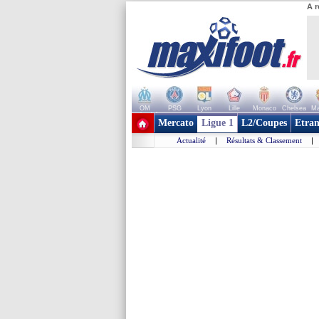
A r
OM
PSG
Lyon
Lille
Monaco
Chelsea
Ma
+ de clubs
Mercato
Ligue 1
L2/Coupes
Etran
Actualité
|
Résultats & Classement
|