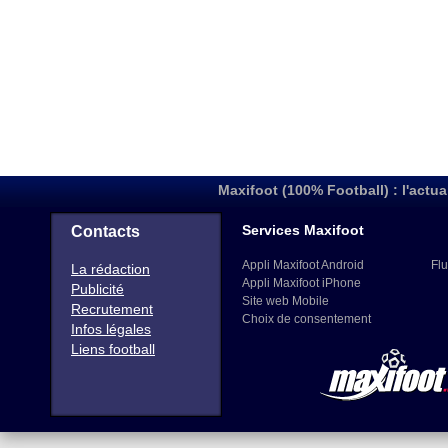
Maxifoot (100% Football) : l'actua
Services Maxifoot
Contacts
Appli Maxifoot Android
Flu
La rédaction
Appli Maxifoot iPhone
Publicité
Site web Mobile
Recrutement
Choix de consentement
Infos légales
Liens football