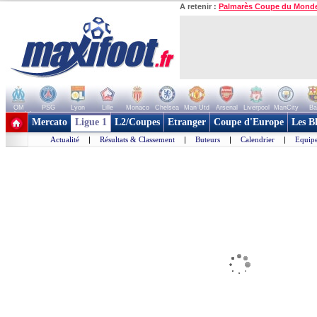
A retenir :
Palmarès Coupe du Mond
OM
PSG
Lyon
Lille
Monaco
Chelsea
Man Utd
Arsenal
Liverpool
ManCity
Ba
+ de clubs
Mercato
Ligue 1
L2/Coupes
Etranger
Coupe d'Europe
Les B
Actualité
|
Résultats & Classement
|
Buteurs
|
Calendrier
|
Equipe