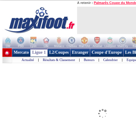
A retenir :
Palmarès Coupe du Mond
OM
PSG
Lyon
Lille
Monaco
Chelsea
Man Utd
Arsenal
Liverpool
ManCity
Ba
+ de clubs
Mercato
Ligue 1
L2/Coupes
Etranger
Coupe d'Europe
Les B
Actualité
|
Résultats & Classement
|
Buteurs
|
Calendrier
|
Equipe