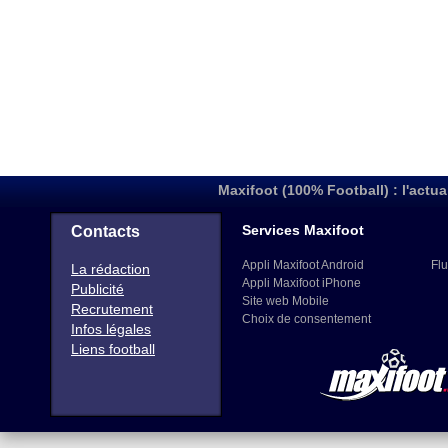
Maxifoot (100% Football) : l'actua
Services Maxifoot
Contacts
Appli Maxifoot Android
Flu
La rédaction
Appli Maxifoot iPhone
Publicité
Site web Mobile
Recrutement
Choix de consentement
Infos légales
Liens football