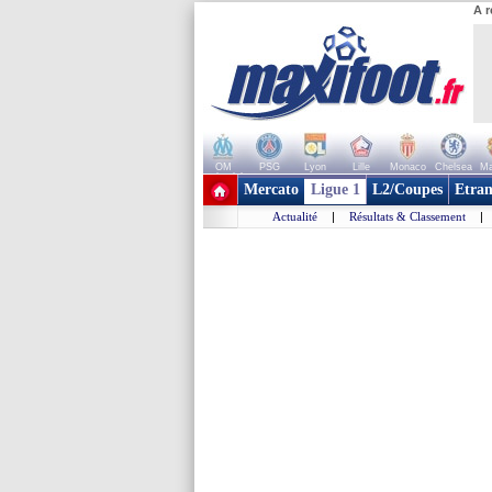
A r
OM
PSG
Lyon
Lille
Monaco
Chelsea
Ma
+ de clubs
Mercato
Ligue 1
L2/Coupes
Etran
Actualité
|
Résultats & Classement
|