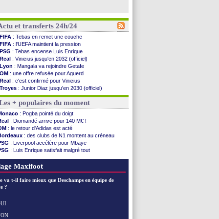
Actu et transferts 24h/24
FIFA
: Tebas en remet une couche
FIFA
: l'UEFA maintient la pression
PSG
: Tebas encense Luis Enrique
Real
: Vinicius jusqu'en 2032 (officiel)
Lyon
: Mangala va rejoindre Getafe
OM
: une offre refusée pour Aguerd
Real
: c'est confirmé pour Vinicius
Troyes
: Junior Diaz jusqu'en 2030 (officiel)
PSG
: Akliouche a signé (officiel)
Les + populaires du moment
OM
: une offre pour Bulka
PSG
: contrat signé pour Akliouche
Monaco
: Pogba pointé du doigt
Ouganda
: Owori battu à mort à Kampala
Real
: Diomandé arrive pour 140 M€ !
Arsenal
: Arteta veut créer une dynastie
OM
: le retour d'Adidas est acté
Chelsea
: Palace a fait son offre pour Disasi
Bordeaux
: des clubs de N1 montent au créneau
FIFA
: le gouvernement espagnol s'en mêle
PSG
: Liverpool accélère pour Mbaye
PSG
: l'étonnante rumeur Gusto
PSG
: Luis Enrique satisfait malgré tout
Bologne
: Dallinga est sur le marché
Barça
: Ferran Torres donne son feu vert au PSG
OM
: accord trouvé avec Man City pour Rulli
Real
: une nouvelle offre pour Vinicius
age Maxifoot
OM
: Medina vers Leverkusen pour 25 M€
Uruguay
: Forlan nommé sélectionneur (officiel)
e va t-il faire mieux que Deschamps en équipe de
Séville
: Juanlu signe à Bournemouth (officiel)
e ?
PSG
: Ndjantou heureux d'avoir rejoué
Real
: Diomandé pour 140 M€ ! (officiel)
UI
Man City
: Rodri préfère le Barça au Real !
NON
Voir les brèves précédentes