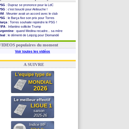
PSG
: Dupraz se prononce pour la LdC
PSG
: c'est bouclé pour Akliouche !
OM
: Meunier avait un accord avec le club
PSG
: le Barça fixe son prix pour Torres
Barça
: Torres souhaite rejoindre le PSG !
FIFA
: Infantino sollicite Trump
Argentine
: quand Medina recadre... sa mère
Real
: le démenti de Leipzig pour Diomandé
OM
: Paixão attire un 2e club anglais
FIFA
: le conseiller d'Infantino démissionne !
VIDEOS populaires du moment
Voir toutes les vidéos
A SUIVRE
L'equipe type de
MONDIAL
2026
Le meilleur effectif
LIGUE 1
saison
2025-26
Indice MF :