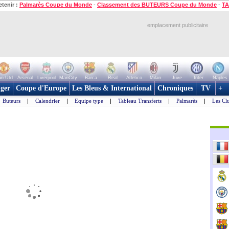
etenir :
Palmarès Coupe du Monde
-
Classement des BUTEURS Coupe du Monde
-
TA
emplacement publicitaire
n Utd
Arsenal
Liverpool
ManCity
Barca
Real
Atletico
Milan
Juve
Inter
Naples
ger
Coupe d'Europe
Les Bleus & International
Chroniques
TV
+
Buteurs
|
Calendrier
|
Equipe type
|
Tableau Transferts
|
Palmarès
|
Les Cl