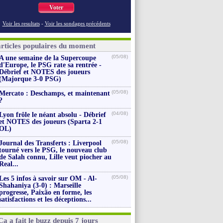
Voter
Voir les resultats
-
Voir les sondages précédents
articles populaires du moment
(05/08)
A une semaine de la Supercoupe
d'Europe, le PSG rate sa rentrée -
Débrief et NOTES des joueurs
(Majorque 3-0 PSG)
(05/08)
Mercato : Deschamps, et maintenant
?
(04/08)
Lyon frôle le néant absolu - Débrief
et NOTES des joueurs (Sparta 2-1
OL)
(05/08)
Journal des Transferts : Liverpool
tourné vers le PSG, le nouveau club
de Salah connu, Lille veut piocher au
Real...
(05/08)
Les 5 infos à savoir sur OM - Al-
Shahaniya (3-0) : Marseille
progresse, Paixão en forme, les
satisfactions et les déceptions...
Ça a fait le buzz depuis 7 jours