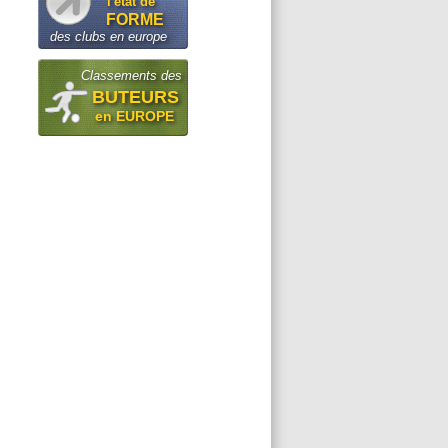
l'état de
FORME
des clubs en europe
Classements des
BUTEURS
en EUROPE