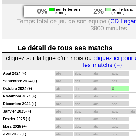
0%
sur le terrain
2%
sur le banc
(0 min.)
(90 min.)
Temps total de jeu de son équipe (
CD Lega
3900 minutes
Le détail de tous ses matchs
cliquez sur la ligne d'un mois ou
cliquez ici pour 
les matchs (+)
Aout 2024 (+)
abs.
abs.
abs.
abs.
Septembre 2024 (+)
abs.
abs.
abs.
abs.
Octobre 2024 (+)
abs.
abs.
abs.
0
Novembre 2024 (+)
abs.
abs.
abs.
abs.
Décembre 2024 (+)
abs.
abs.
abs.
abs.
Janvier 2025 (+)
abs.
abs.
abs.
abs.
abs
Février 2025 (+)
abs.
abs.
abs.
abs.
Mars 2025 (+)
abs.
abs.
abs.
abs.
Avril 2025 (+)
abs.
abs.
abs.
abs.