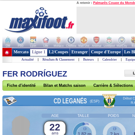
A retenir :
Palmarès Coupe du Mond
OM
PSG
Lyon
Lille
Monaco
Chelsea
Man Utd
Arsenal
Liverpool
ManCity
Ba
+ de clubs
Mercato
Ligue 1
L2/Coupes
Etranger
Coupe d'Europe
Les B
Actualité
|
Résultats & Classement
|
Buteurs
|
Calendrier
|
Equipe
FER RODRÍGUEZ
L
Fiche d'identité
Bilan et Matchs saison
Carrière & Sélections
Début Co
CD LEGANÉS
(ESP)
n.
AGE
TAILLE
POIDS
N
22
46%
ans
1,82 m
? kg