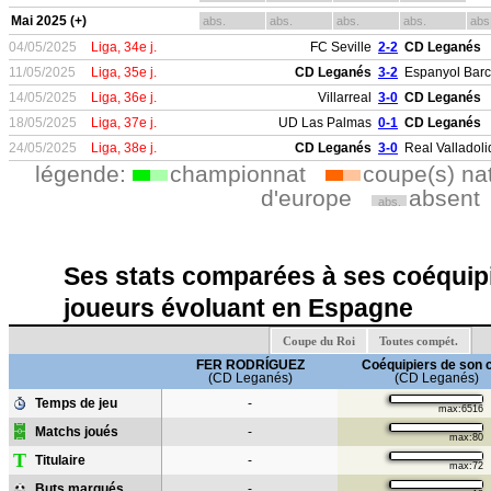
Mai 2025 (+)
abs.
abs.
abs.
abs.
abs
04/05/2025
Liga, 34e j.
FC Seville
2-2
CD Leganés
11/05/2025
Liga, 35e j.
CD Leganés
3-2
Espanyol Bar
14/05/2025
Liga, 36e j.
Villarreal
3-0
CD Leganés
18/05/2025
Liga, 37e j.
UD Las Palmas
0-1
CD Leganés
24/05/2025
Liga, 38e j.
CD Leganés
3-0
Real Valladoli
légende:
championnat
coupe(s) na
d'europe
absent
abs.
Ses stats comparées à ses coéquipi
joueurs évoluant en Espagne
Coupe du Roi
Toutes compét.
FER RODRÍGUEZ
Coéquipiers de son 
(CD Leganés)
(CD Leganés)
Temps de jeu
-
max:6516
Matchs joués
-
max:80
T
Titulaire
-
max:72
Buts marqués
-