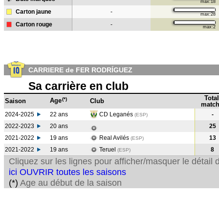
max:18
Carton jaune
-
max:28
Carton rouge
-
max:2
CARRIERE de FER RODRÍGUEZ
Sa carrière en club
Total
(*)
Age
Saison
Club
match
2024-2025
22 ans
CD Leganés
-
(ESP)
2022-2023
20 ans
25
2021-2022
19 ans
Real Avilés
13
(ESP
)
2021-2022
19 ans
Teruel
8
(ESP
)
Cliquez sur les lignes pour afficher/masquer le détai
ici OUVRIR toutes les saisons
(*)
Age au début de la saison