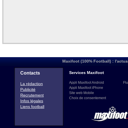
Maxifoot (100% Football) : l'actua
Services Maxifoot
Contacts
Appli Maxifoot Android
Flu
La rédaction
Appli Maxifoot iPhone
Publicité
Site web Mobile
Recrutement
Choix de consentement
Infos légales
Liens football