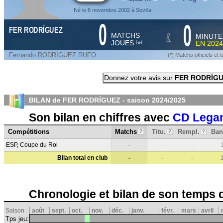
Né le 6 novembre 2002 à Sevilla
0
0
FER RODRÍGUEZ
&
MATCHS
MINUTE
JOUES
EN
2024
*
(
)
Fernando RODRÍGUEZ RUFO
(*) Matchs officiels e
Donnez votre avis sur
FER RODRÍG
BILAN de FER RODRÍGUEZ - saison
2024/2025
Son bilan en chiffres avec
CD Lega
Compétitions
Matchs
Titu.
Rempl.
Ban
?
?
?
ESP, Coupe du Roi
-
-
-
Bilan total en club
-
-
-
Chronologie et bilan de son temps 
Saison
août
sept.
oct.
nov.
déc.
janv.
févr.
mars
avril
Tps jeu: