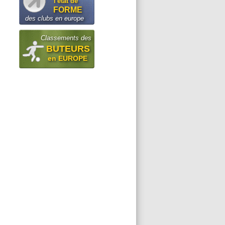
l'état de
FORME
des clubs en europe
Classements des
BUTEURS
en EUROPE