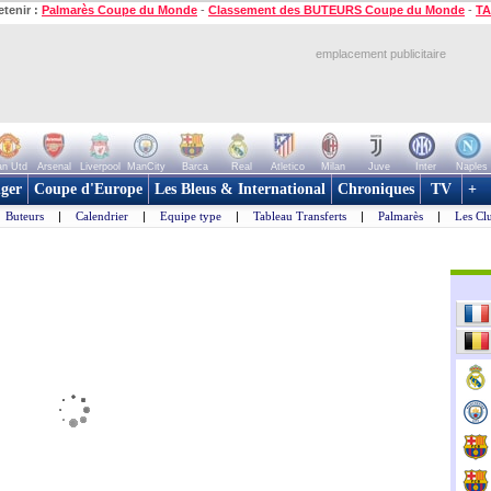
etenir :
Palmarès Coupe du Monde
-
Classement des BUTEURS Coupe du Monde
-
TA
emplacement publicitaire
n Utd
Arsenal
Liverpool
ManCity
Barca
Real
Atletico
Milan
Juve
Inter
Naples
ger
Coupe d'Europe
Les Bleus & International
Chroniques
TV
+
Buteurs
|
Calendrier
|
Equipe type
|
Tableau Transferts
|
Palmarès
|
Les Cl