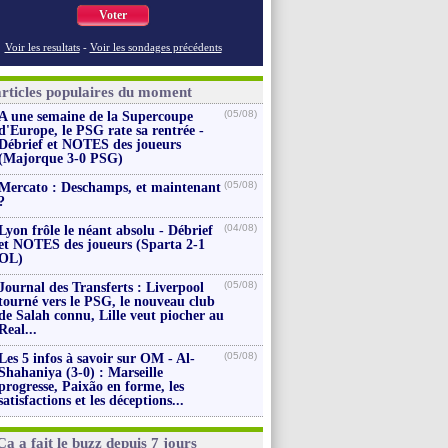
Voter
Voir les resultats
-
Voir les sondages précédents
articles populaires du moment
(05/08)
A une semaine de la Supercoupe
d'Europe, le PSG rate sa rentrée -
Débrief et NOTES des joueurs
(Majorque 3-0 PSG)
(05/08)
Mercato : Deschamps, et maintenant
?
(04/08)
Lyon frôle le néant absolu - Débrief
et NOTES des joueurs (Sparta 2-1
OL)
(05/08)
Journal des Transferts : Liverpool
tourné vers le PSG, le nouveau club
de Salah connu, Lille veut piocher au
Real...
(05/08)
Les 5 infos à savoir sur OM - Al-
Shahaniya (3-0) : Marseille
progresse, Paixão en forme, les
satisfactions et les déceptions...
Ça a fait le buzz depuis 7 jours