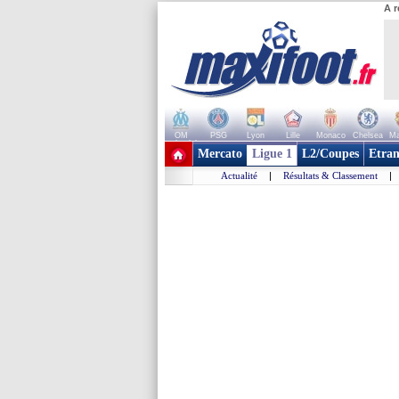
A r
OM
PSG
Lyon
Lille
Monaco
Chelsea
Ma
+ de clubs
Mercato
Ligue 1
L2/Coupes
Etran
Actualité
|
Résultats & Classement
|