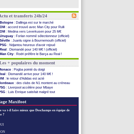
Actu et transferts 24h/24
Bologne
: Dallinga est sur le marché
OM
: accord trouvé avec Man City pour Rulli
OM
: Medina vers Leverkusen pour 25 M€
Uruguay
: Forlan nommé sélectionneur (officiel)
Séville
: Juanlu signe à Bournemouth (officiel)
PSG
: Ndjantou heureux d'avoir rejoué
Real
: Diomandé pour 140 M€ ! (officiel)
Man City
: Rodri préfère le Barça au Real !
Rennes
: Aït Boudlal veut rejoindre Fulham
Les + populaires du moment
Aston Villa
: Liverpool cible aussi Konsa
OM
: une approche pour Diatta
Monaco
: Pogba pointé du doigt
Le Havre
: Diaw va signer à Lille
Real
: Diomandé arrive pour 140 M€ !
Trabzonspor
: Salah a signé ! (officiel)
OM
: le retour d'Adidas est acté
Bordeaux
: les mots de Mavuba
Bordeaux
: des clubs de N1 montent au créneau
FIFA
: Al-Khelaïfi président ? Tebas dit non
PSG
: Liverpool accélère pour Mbaye
Fenerbahçe
: Greenwood savoure son premier ...
PSG
: Luis Enrique satisfait malgré tout
Bordeaux
: Mavuba n'est plus l'entraîneur (off.)
Real
: une nouvelle offre pour Vinicius
Galatasaray
: Milan rejette 35 M€ pour Leão
Lyon
: Fonseca prend cher sur les réseaux
age Maxifoot
Southampton
: D. Traoré prêté au Mans (officiel)
Real
: Vinicius tout proche de prolonger !
e va t-il faire mieux que Deschamps en équipe de
VIDEO
: un accueil impressionnant pour Salah !
e ?
Real
: Diomandé attendu ce jeudi à Madrid !
Real
: Rodri, la piste Barça se confirme
UI
PSG
: Akliouche arrive ce jeudi à Paris !
NON
Voir les brèves précédentes