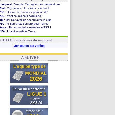
Liverpool
: Barcola, Carragher ne comprend pas
Real
: City annonce la couleur pour Rodri
PSG
: Dupraz se prononce pour la LdC
PSG
: c'est bouclé pour Akliouche !
OM
: Meunier avait un accord avec le club
PSG
: le Barça fixe son prix pour Torres
Barça
: Torres souhaite rejoindre le PSG !
FIFA
: Infantino sollicite Trump
Argentine
: quand Medina recadre... sa mère
Real
: le démenti de Leipzig pour Diomandé
VIDEOS populaires du moment
Voir toutes les vidéos
A SUIVRE
L'equipe type de
MONDIAL
2026
Le meilleur effectif
LIGUE 1
saison
2025-26
Indice MF :