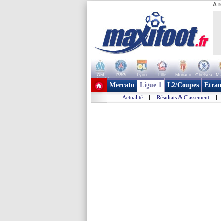
A r
OM
PSG
Lyon
Lille
Monaco
Chelsea
Ma
+ de clubs
Mercato
Ligue 1
L2/Coupes
Etran
Actualité
|
Résultats & Classement
|