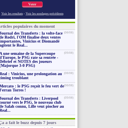
Voter
Voir les resultats
-
Voir les sondages précédents
articles populaires du moment
(06/08)
Journal des Transferts : la volte-face
de Rodri, l'OM finalise deux ventes
importantes, Vinicius et Diomandé
agitent le Real...
(05/08)
A une semaine de la Supercoupe
d'Europe, le PSG rate sa rentrée -
Débrief et NOTES des joueurs
(Majorque 3-0 PSG)
(06/08)
Real : Vinicius, une prolongation au
timing troublant
(06/08)
Mercato : le PSG reçoit le feu vert de
Ferran Torres !
(05/08)
Journal des Transferts : Liverpool
tourné vers le PSG, le nouveau club
de Salah connu, Lille veut piocher au
Real...
Ça a fait le buzz depuis 7 jours