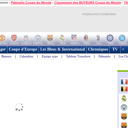
etenir :
Palmarès Coupe du Monde
-
Classement des BUTEURS Coupe du Monde
-
TA
emplacement publicitaire
n Utd
Arsenal
Liverpool
ManCity
Barca
Real
Atletico
Milan
Juve
Inter
Naples
ger
Coupe d'Europe
Les Bleus & International
Chroniques
TV
+
Buteurs
|
Calendrier
|
Equipe type
|
Tableau Transferts
|
Palmarès
|
Les Cl