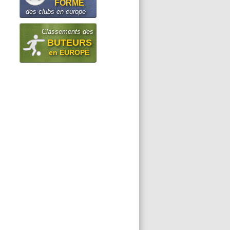
FORME
des clubs en europe
Classements des
BUTEURS
en EUROPE