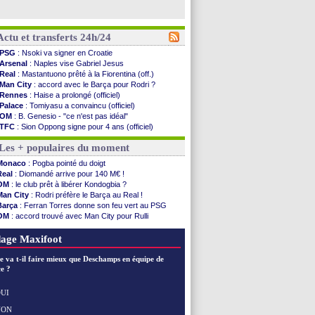
Actu et transferts 24h/24
PSG
: Nsoki va signer en Croatie
Arsenal
: Naples vise Gabriel Jesus
Real
: Mastantuono prêté à la Fiorentina (off.)
Man City
: accord avec le Barça pour Rodri ?
Rennes
: Haise a prolongé (officiel)
Palace
: Tomiyasu a convaincu (officiel)
OM
: B. Genesio - "ce n'est pas idéal"
TFC
: Sion Oppong signe pour 4 ans (officiel)
PSG
: Liverpool va proposer 115 M€ pour ...
Les + populaires du moment
Norvège
: la démission d'Infantino réclamée
PSG
: Mbaye, deux pistes se détachent
Monaco
: Pogba pointé du doigt
Monaco
: Filipe Luis veut remplacer Akliouche
Real
: Diomandé arrive pour 140 M€ !
Grenade
: Luca Zidane va changer de club
OM
: le club prêt à libérer Kondogbia ?
Juve
: Zhegrova très clair sur son futur
Man City
: Rodri préfère le Barça au Real !
OM
: Aguerd, le plan B de Naples
Barça
: Ferran Torres donne son feu vert au PSG
Arsenal
: Guimarães a signé son contrat
OM
: accord trouvé avec Man City pour Rulli
Nantes
: direction Chypre pour Duverne
PSG
: l'étonnante rumeur Gusto
Monaco
: le remplaçant d'Akliouche en ...
OM
: une offre pour Bulka
age Maxifoot
Man Utd
: Bayindir signe au Celta (officiel)
Man City
: Enzo Fernandez pour l'après-Rodri ?
e va t-il faire mieux que Deschamps en équipe de
Naples
: l'option Monaco pour Lukaku !
e ?
OM
: Lucas Perri a été approché
PSG
: le coach de l'Ajax insiste pour Godts
UI
PSG
: une 2e offre en préparation pour Godts
NON
Voir les brèves précédentes