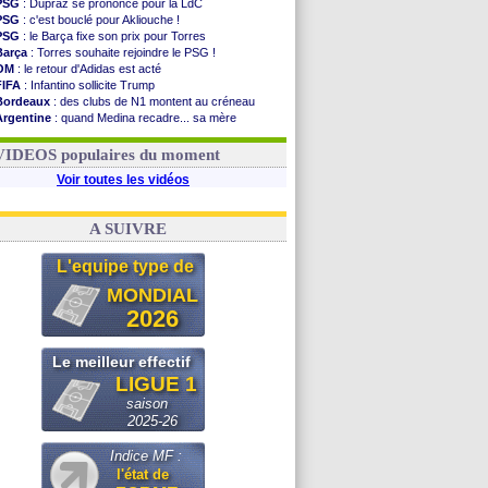
PSG
: Dupraz se prononce pour la LdC
PSG
: c'est bouclé pour Akliouche !
PSG
: le Barça fixe son prix pour Torres
Barça
: Torres souhaite rejoindre le PSG !
OM
: le retour d'Adidas est acté
FIFA
: Infantino sollicite Trump
Bordeaux
: des clubs de N1 montent au créneau
Argentine
: quand Medina recadre... sa mère
Real
: le démenti de Leipzig pour Diomandé
OM
: Paixão attire un 2e club anglais
VIDEOS populaires du moment
Voir toutes les vidéos
A SUIVRE
L'equipe type de
MONDIAL
2026
Le meilleur effectif
LIGUE 1
saison
2025-26
Indice MF :
l'état de