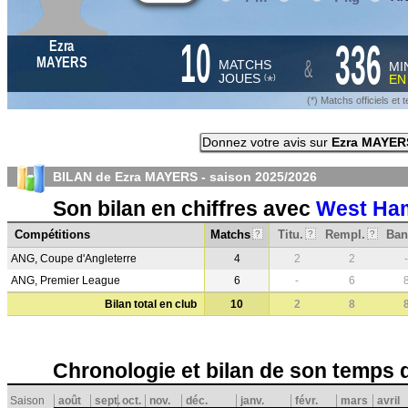
10
336
Ezra
&
MAYERS
MATCHS
MI
JOUES
E
*
(
)
(*) Matchs officiels e
Donnez votre avis sur
Ezra MAYER
BILAN de Ezra MAYERS - saison
2025/2026
Son bilan en chiffres avec
West Ha
Compétitions
Matchs
Titu.
Rempl.
Ban
?
?
?
ANG, Coupe d'Angleterre
4
2
2
-
ANG, Premier League
6
-
6
Bilan total en club
10
2
8
Chronologie et bilan de son temps 
Saison
août
sept.
oct.
nov.
déc.
janv.
févr.
mars
avril