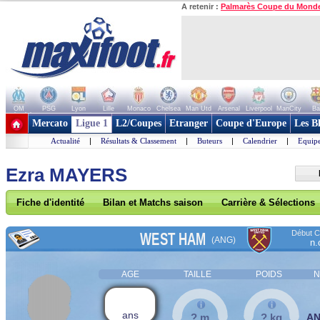
A retenir :
Palmarès Coupe du Mond
OM
PSG
Lyon
Lille
Monaco
Chelsea
Man Utd
Arsenal
Liverpool
ManCity
Ba
+ de clubs
Mercato
Ligue 1
L2/Coupes
Etranger
Coupe d'Europe
Les B
Actualité
|
Résultats & Classement
|
Buteurs
|
Calendrier
|
Equipe
Ezra MAYERS
Fiche d'identité
Bilan et Matchs saison
Carrière & Sélections
Début Co
WEST HAM
(ANG)
n.
AGE
TAILLE
POIDS
N
ans
? m
? kg
A