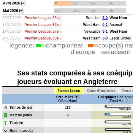
Avril 2026 (+)
0
abs.
abs.
abs.
Mai 2026 (+)
abs.
abs.
abs.
abs.
02/05/2026
Premier League, 35e j.
Brentford
3-0
West Ham
10/05/2026
Premier League, 36e j.
West Ham
0-1
Arsenal
17/05/2026
Premier League, 37e j.
Newcastle
3-1
West Ham
24/05/2026
Premier League, 38e j.
West Ham
3-0
Leeds United
légende:
championnat
coupe(s) na
d'europe
absent
abs.
Ses stats comparées à ses coéquipi
joueurs évoluant en Angleterre
Premier League
Coupe d'Angleterre
Toutes 
Ezra MAYERS
Coéquipiers de son 
(West Ham)
(West Ham)
Temps de jeu
111'
max:3409
Matchs joués
6
max:38
T
Titulaire
-
max:38
Buts marqués
-
max:9