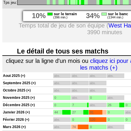
Tps jeu:
10%
sur le terrain
34%
sur le banc
(396 min.)
(1344 min.)
Temps total de jeu de son équipe (
West H
3990 minutes
Le détail de tous ses matchs
cliquez sur la ligne d'un mois ou
cliquez ici pour 
les matchs (+)
Aout 2025 (+)
abs.
abs.
abs.
abs.
Septembre 2025 (+)
abs.
abs.
abs.
Octobre 2025 (+)
abs.
abs.
abs.
Novembre 2025 (+)
0
abs.
0
abs.
Décembre 2025 (+)
0
7
abs.
26
0
Janvier 2026 (+)
44
27
91
0
abs
Février 2026 (+)
abs.
0
120
0
0
Mars 2026 (+)
abs.
74
0
abs.