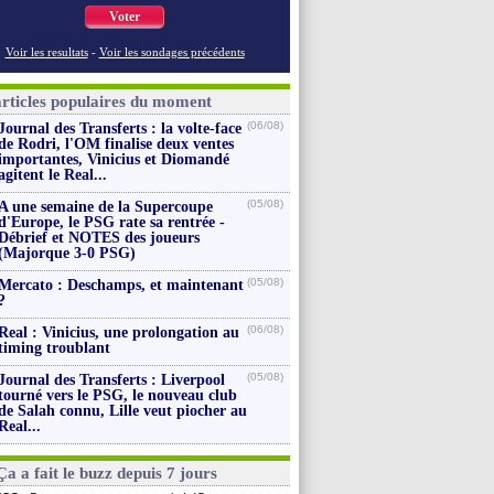
Voter
Voir les resultats
-
Voir les sondages précédents
articles populaires du moment
(06/08)
Journal des Transferts : la volte-face
de Rodri, l'OM finalise deux ventes
importantes, Vinicius et Diomandé
agitent le Real...
(05/08)
A une semaine de la Supercoupe
d'Europe, le PSG rate sa rentrée -
Débrief et NOTES des joueurs
(Majorque 3-0 PSG)
(05/08)
Mercato : Deschamps, et maintenant
?
(06/08)
Real : Vinicius, une prolongation au
timing troublant
(05/08)
Journal des Transferts : Liverpool
tourné vers le PSG, le nouveau club
de Salah connu, Lille veut piocher au
Real...
Ça a fait le buzz depuis 7 jours