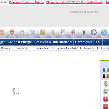
etenir :
Palmarès Coupe du Monde
-
Classement des BUTEURS Coupe du Monde
-
TA
emplacement publicitaire
n Utd
Arsenal
Liverpool
ManCity
Barca
Real
Atletico
Milan
Juve
Inter
Naples
ger
Coupe d'Europe
Les Bleus & International
Chroniques
TV
+
Buteurs
|
Calendrier
|
Equipe type
|
Tableau Transferts
|
Palmarès
|
Les Cl