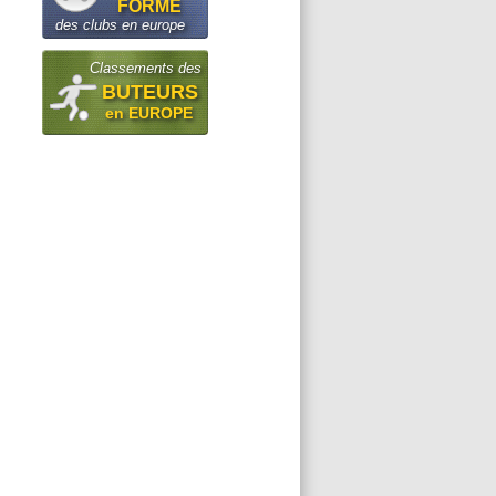
FORME
des clubs en europe
Classements des
BUTEURS
en EUROPE