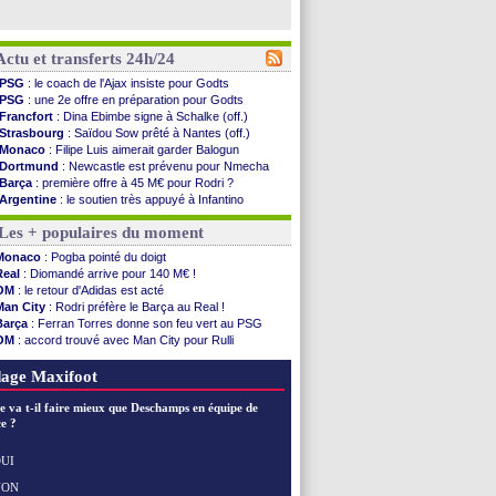
Actu et transferts 24h/24
PSG
: le coach de l'Ajax insiste pour Godts
PSG
: une 2e offre en préparation pour Godts
Francfort
: Dina Ebimbe signe à Schalke (off.)
Strasbourg
: Saïdou Sow prêté à Nantes (off.)
Monaco
: Filipe Luis aimerait garder Balogun
Dortmund
: Newcastle est prévenu pour Nmecha
Barça
: première offre à 45 M€ pour Rodri ?
Argentine
: le soutien très appuyé à Infantino
Tottenham
: Van de Ven va prolonger
Les + populaires du moment
Barça
: l'agent de Rodri confirme !
FIFA
: la CAF soutient Infantino
Monaco
: Pogba pointé du doigt
CdM 2030
: Rubiales charge Infantino et ...
Real
: Diomandé arrive pour 140 M€ !
Rennes
: Embolo a des pistes alléchantes
OM
: le retour d'Adidas est acté
Côte d'Ivoire
: Renard affiche ses ambitions
Man City
: Rodri préfère le Barça au Real !
Rennes
: Haise confirme pour Aït Boudlal
Barça
: Ferran Torres donne son feu vert au PSG
Man City
: Trafford à Leeds pour 47 M€ (off...
OM
: accord trouvé avec Man City pour Rulli
Man Utd
: Zirkzee vers la Juventus ?
PSG
: Luis Enrique satisfait malgré tout
Amical
: Monaco s'impose contre Getafe
PSG
: l'étonnante rumeur Gusto
age Maxifoot
Nantes
: Der Zakarian et sa relation avec Kita
OM
: le club prêt à libérer Kondogbia ?
e va t-il faire mieux que Deschamps en équipe de
Monaco
: le message touchant d'Akliouche
e ?
FIFA
: Tebas en remet une couche
FIFA
: l'UEFA maintient la pression
UI
PSG
: Tebas encense Luis Enrique
NON
Voir les brèves précédentes