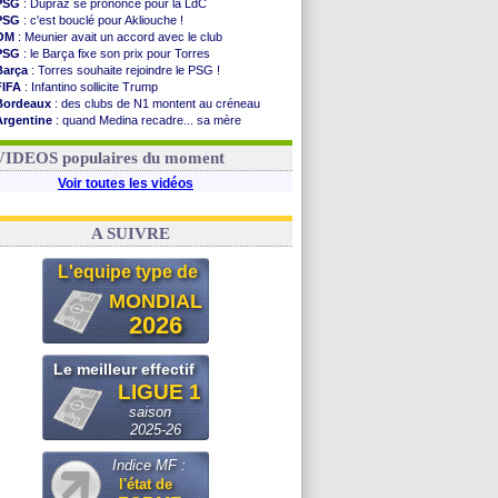
PSG
: Dupraz se prononce pour la LdC
PSG
: c'est bouclé pour Akliouche !
OM
: Meunier avait un accord avec le club
PSG
: le Barça fixe son prix pour Torres
Barça
: Torres souhaite rejoindre le PSG !
FIFA
: Infantino sollicite Trump
Bordeaux
: des clubs de N1 montent au créneau
Argentine
: quand Medina recadre... sa mère
Real
: le démenti de Leipzig pour Diomandé
OM
: Paixão attire un 2e club anglais
VIDEOS populaires du moment
Voir toutes les vidéos
A SUIVRE
L'equipe type de
MONDIAL
2026
Le meilleur effectif
LIGUE 1
saison
2025-26
Indice MF :
l'état de