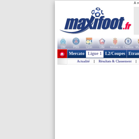
A r
OM
PSG
Lyon
Lille
Monaco
Chelsea
Ma
+ de clubs
Mercato
Ligue 1
L2/Coupes
Etran
Actualité
|
Résultats & Classement
|