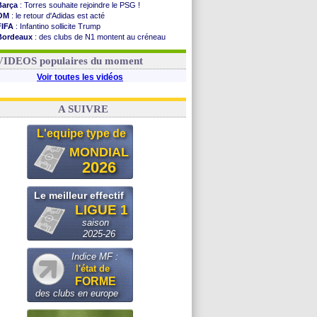
Barça
: Torres souhaite rejoindre le PSG !
OM
: le retour d'Adidas est acté
FIFA
: Infantino sollicite Trump
Bordeaux
: des clubs de N1 montent au créneau
Argentine
: quand Medina recadre... sa mère
Real
: le démenti de Leipzig pour Diomandé
VIDEOS populaires du moment
Voir toutes les vidéos
A SUIVRE
L'equipe type de
MONDIAL
2026
Le meilleur effectif
LIGUE 1
saison
2025-26
Indice MF :
l'état de
FORME
des clubs en europe