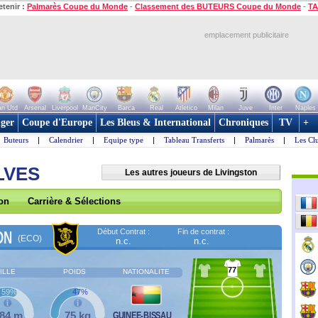
etenir :
Palmarès Coupe du Monde
-
Classement des BUTEURS Coupe du Monde
-
TA
emplacement publicitaire
n Utd
Arsenal
Liverpool
ManCity
Barca
Real
Atletico
Milan
Juve
Inter
Naples
ger
Coupe d'Europe
Les Bleus & International
Chroniques
TV
+
Buteurs
|
Calendrier
|
Equipe type
|
Tableau Transferts
|
Palmarès
|
Les Cl
LVES
Les autres joueurs de Livingston
son
Carrière & Sélections
Début Contrat :
Fin de contrat :
ON
(ECO)
n.c.
n.c.
77
ILLE
POIDS
NATIONALITE
59%
47%
,84 m
75 kg
GUINEE-BISSAU