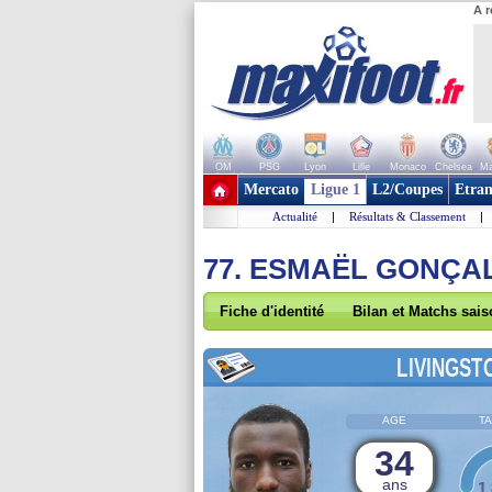
A r
OM
PSG
Lyon
Lille
Monaco
Chelsea
Ma
+ de clubs
Mercato
Ligue 1
L2/Coupes
Etran
Actualité
|
Résultats & Classement
|
77. ESMAËL GONÇA
Fiche d'identité
Bilan et Matchs sai
LIVINGST
AGE
TA
34
ans
1