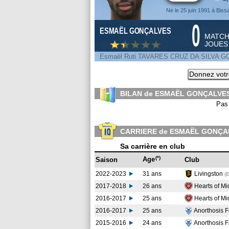
Né le 25 juin 1991 à Biss
0
ESMAËL GONÇALVES
MATC
JOUE
Esmaël Ruti TAVARES CRUZ DA SILVA 
Donnez votr
BILAN de ESMAËL GONÇALVES
Pas 
CARRIERE de ESMAËL GONÇA
Sa carrière en club
(*)
Age
Saison
Club
2022-2023
31 ans
Livingston
(
2017-2018
26 ans
Hearts of Mi
2016-2017
25 ans
Hearts of Mi
2016-2017
25 ans
Anorthosis 
2015-2016
24 ans
Anorthosis 