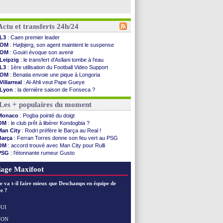
Actu et transferts 24h/24
L3
: Caen premier leader
OM
: Højbjerg, son agent maintient le suspense
OM
: Gouiri évoque son avenir
Leipzig
: le transfert d'Asllani tombe à l'eau
L3
: 1ère utilisation du Football Video Support
OM
: Benatia envoie une pique à Longoria
Villarreal
: Al-Ahli veut Pape Gueye
Lyon
: la dernière saison de Fonseca ?
OM
: un nouveau prétendant pour Højbjerg
Les + populaires du moment
Brest
: un gardien norvégien en approche ?
OM
: McCourt a versé 120 M€ en 2026
Monaco
: Pogba pointé du doigt
PSG
: 4 retours dans le groupe face à Man Utd ...
OM
: le club prêt à libérer Kondogbia ?
Nice
: Kevin Carlos va partir en Italie
Man City
: Rodri préfère le Barça au Real !
L1
: prison avec sursis requis contre un arbitre
Barça
: Ferran Torres donne son feu vert au PSG
Leganés
: c'est signé pour Luca Zidane (off.)
OM
: accord trouvé avec Man City pour Rulli
Atletico
: Ruggeri en route pour Aston Villa
PSG
: l'étonnante rumeur Gusto
Monaco
: Filipe Luis soutient Biereth
OM
: une offre pour Bulka
Lyon
: Mangala prêté à Getafe (officiel)
Ouganda
: Owori battu à mort à Kampala
age Maxifoot
PSG
: Nsoki va signer en Croatie
Arsenal
: Naples vise Gabriel Jesus
e va t-il faire mieux que Deschamps en équipe de
Real
: Mastantuono prêté à la Fiorentina (off.)
e ?
Man City
: accord avec le Barça pour Rodri ?
Rennes
: Haise a prolongé (officiel)
UI
Palace
: Tomiyasu a convaincu (officiel)
NON
Voir les brèves précédentes