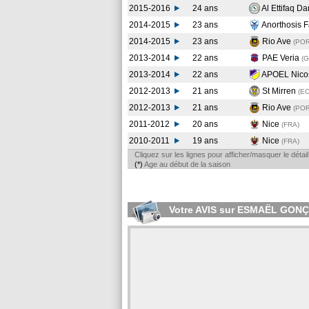
2015-2016
24 ans
Al Ettifaq 
2014-2015
23 ans
Anorthosis 
2014-2015
23 ans
Rio Ave
(PO
2013-2014
22 ans
PAE Veria
(
2013-2014
22 ans
APOEL Nico
2012-2013
21 ans
St Mirren
(E
2012-2013
21 ans
Rio Ave
(PO
2011-2012
20 ans
Nice
(FRA
)
2010-2011
19 ans
Nice
(FRA
)
Cliquez sur les lignes pour afficher/masquer le déta
(*)
Age au début de la saison
Votre AVIS sur ESMAËL GON