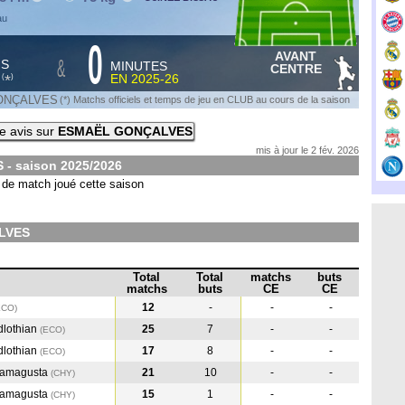
au
0
AVANT
&
HS
MINUTES
CENTRE
S
EN
2025-26
*
(
)
GONÇALVES
(*) Matchs officiels et temps de jeu en CLUB au cours de la saison
e avis sur
ESMAËL GONÇALVES
mis à jour le 2 fév. 2026
 - saison
2025/2026
de match joué cette saison
LVES
Total
Total
matchs
buts
matchs
buts
CE
CE
12
-
-
-
ECO
)
dlothian
25
7
-
-
(ECO
)
dlothian
17
8
-
-
(ECO
)
Famagusta
21
10
-
-
(CHY
)
Famagusta
15
1
-
-
(CHY
)