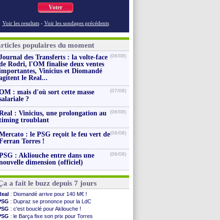
Voter
Voir les resultats
-
Voir les sondages précédents
articles populaires du moment
(06/08)
Journal des Transferts : la volte-face
de Rodri, l'OM finalise deux ventes
importantes, Vinicius et Diomandé
agitent le Real...
(07/08)
OM : mais d'où sort cette masse
salariale ?
(06/08)
Real : Vinicius, une prolongation au
timing troublant
(06/08)
Mercato : le PSG reçoit le feu vert de
Ferran Torres !
(06/08)
PSG : Akliouche entre dans une
nouvelle dimension (officiel)
Ça a fait le buzz depuis 7 jours
Real
: Diomandé arrive pour 140 M€ !
PSG
: Dupraz se prononce pour la LdC
PSG
: c'est bouclé pour Akliouche !
PSG
: le Barça fixe son prix pour Torres