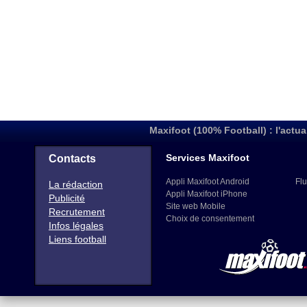
Maxifoot (100% Football) : l'actua
Services Maxifoot
Contacts
Appli Maxifoot Android
Flu
La rédaction
Appli Maxifoot iPhone
Publicité
Site web Mobile
Recrutement
Choix de consentement
Infos légales
Liens football