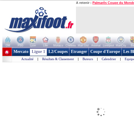
A retenir :
Palmarès Coupe du Mond
OM
PSG
Lyon
Lille
Monaco
Chelsea
Man Utd
Arsenal
Liverpool
ManCity
Ba
+ de clubs
Mercato
Ligue 1
L2/Coupes
Etranger
Coupe d'Europe
Les B
Actualité
|
Résultats & Classement
|
Buteurs
|
Calendrier
|
Equipe