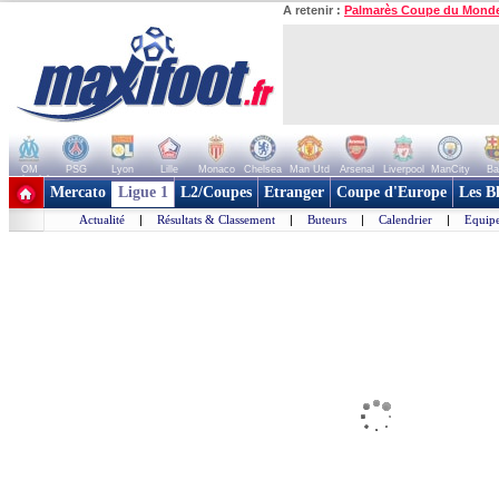
A retenir :
Palmarès Coupe du Mond
OM
PSG
Lyon
Lille
Monaco
Chelsea
Man Utd
Arsenal
Liverpool
ManCity
Ba
+ de clubs
Mercato
Ligue 1
L2/Coupes
Etranger
Coupe d'Europe
Les B
Actualité
|
Résultats & Classement
|
Buteurs
|
Calendrier
|
Equipe