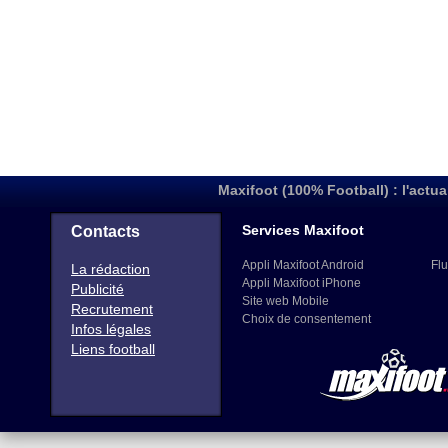
Maxifoot (100% Football) : l'actua
Services Maxifoot
Contacts
Appli Maxifoot Android
Flu
La rédaction
Appli Maxifoot iPhone
Publicité
Site web Mobile
Recrutement
Choix de consentement
Infos légales
Liens football