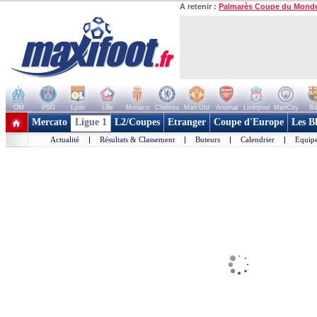
A retenir :
Palmarès Coupe du Mond
OM
PSG
Lyon
Lille
Monaco
Chelsea
Man Utd
Arsenal
Liverpool
ManCity
Ba
+ de clubs
Mercato
Ligue 1
L2/Coupes
Etranger
Coupe d'Europe
Les B
Actualité
|
Résultats & Classement
|
Buteurs
|
Calendrier
|
Equipe