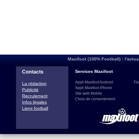
Maxifoot (100% Football) : l'actua
Services Maxifoot
Contacts
Appli Maxifoot Android
Flu
La rédaction
Appli Maxifoot iPhone
Publicité
Site web Mobile
Recrutement
Choix de consentement
Infos légales
Liens football