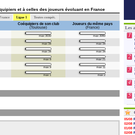
uipiers et à celles des joueurs évoluant en France
France
Ligue 1
Toutes compét.
Coéquipiers de son club
Joueurs du même pays
(Toulouse)
(France)
Les 
1
max:3030
max:3060
max:34
max:34
max:34
max:34
2
max:8
max:21
3
max:9
max:11
max:1
max:2
4
5
05/08
02/08
01/08
02/08