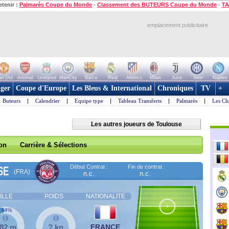
etenir :
Palmarès Coupe du Monde
-
Classement des BUTEURS Coupe du Monde
-
TA
emplacement publicitaire
n Utd
Arsenal
Liverpool
ManCity
Barca
Real
Atletico
Milan
Juve
Inter
Naples
ger
Coupe d'Europe
Les Bleus & International
Chroniques
TV
+
Buteurs
|
Calendrier
|
Equipe type
|
Tableau Transferts
|
Palmarès
|
Les Cl
Les autres joueurs de Toulouse
son
Carrière & Sélections
Début Contrat :
Fin de contrat :
SE
(FRA)
n.c.
n.c.
ILLE
POIDS
NATIONALITE
44%
,82 m
? kg
FRANCE