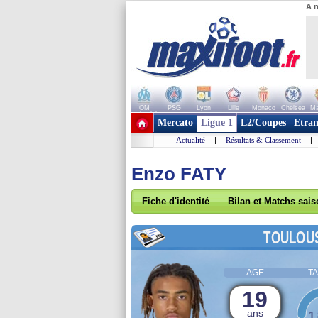
A r
OM
PSG
Lyon
Lille
Monaco
Chelsea
Ma
+ de clubs
Mercato
Ligue 1
L2/Coupes
Etran
Actualité
|
Résultats & Classement
|
Enzo FATY
Fiche d'identité
Bilan et Matchs sai
TOULOU
AGE
TA
19
ans
1