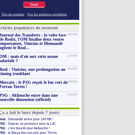
Voter
Voir les resultats
-
Voir les sondages précédents
articles populaires du moment
(06/08)
Journal des Transferts : la volte-face
de Rodri, l'OM finalise deux ventes
importantes, Vinicius et Diomandé
agitent le Real...
(07/08)
OM : mais d'où sort cette masse
salariale ?
(06/08)
Real : Vinicius, une prolongation au
timing troublant
(06/08)
Mercato : le PSG reçoit le feu vert de
Ferran Torres !
(06/08)
PSG : Akliouche entre dans une
nouvelle dimension (officiel)
Ça a fait le buzz depuis 7 jours
Real
: Diomandé arrive pour 140 M€ !
PSG
: Dupraz se prononce pour la LdC
PSG
: c'est bouclé pour Akliouche !
PSG
: le Barça fixe son prix pour Torres