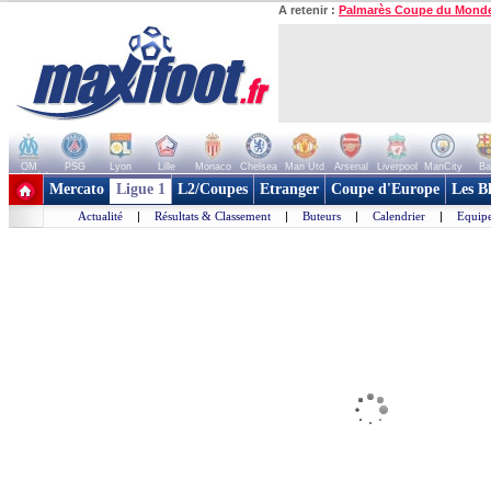
A retenir :
Palmarès Coupe du Mond
OM
PSG
Lyon
Lille
Monaco
Chelsea
Man Utd
Arsenal
Liverpool
ManCity
Ba
+ de clubs
Mercato
Ligue 1
L2/Coupes
Etranger
Coupe d'Europe
Les B
Actualité
|
Résultats & Classement
|
Buteurs
|
Calendrier
|
Equipe