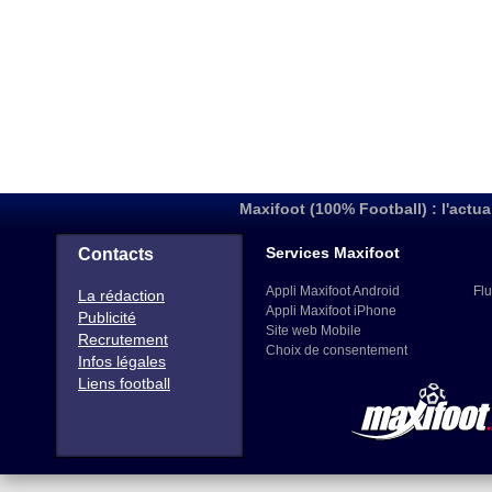
Maxifoot (100% Football) : l'actua
Services Maxifoot
Contacts
Appli Maxifoot Android
Flu
La rédaction
Appli Maxifoot iPhone
Publicité
Site web Mobile
Recrutement
Choix de consentement
Infos légales
Liens football