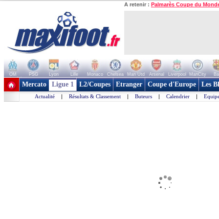
A retenir :
Palmarès Coupe du Mond
OM
PSG
Lyon
Lille
Monaco
Chelsea
Man Utd
Arsenal
Liverpool
ManCity
Ba
+ de clubs
Mercato
Ligue 1
L2/Coupes
Etranger
Coupe d'Europe
Les B
Actualité
|
Résultats & Classement
|
Buteurs
|
Calendrier
|
Equipe