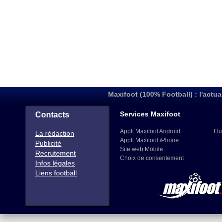
Maxifoot (100% Football) : l'actua
Services Maxifoot
Contacts
Appli Maxifoot Android
Flu
La rédaction
Appli Maxifoot iPhone
Publicité
Site web Mobile
Recrutement
Choix de consentement
Infos légales
Liens football