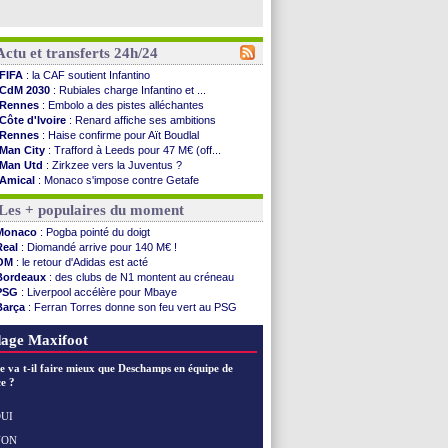
Actu et transferts 24h/24
FIFA
: la CAF soutient Infantino
CdM 2030
: Rubiales charge Infantino et ...
Rennes
: Embolo a des pistes alléchantes
Côte d'Ivoire
: Renard affiche ses ambitions
Rennes
: Haise confirme pour Aït Boudlal
Man City
: Trafford à Leeds pour 47 M€ (off...
Man Utd
: Zirkzee vers la Juventus ?
Amical
: Monaco s'impose contre Getafe
Nantes
: Der Zakarian et sa relation avec Kita
Les + populaires du moment
OM
: le club prêt à libérer Kondogbia ?
Monaco
: le message touchant d'Akliouche
Monaco
: Pogba pointé du doigt
FIFA
: Tebas en remet une couche
Real
: Diomandé arrive pour 140 M€ !
FIFA
: l'UEFA maintient la pression
OM
: le retour d'Adidas est acté
PSG
: Tebas encense Luis Enrique
Bordeaux
: des clubs de N1 montent au créneau
Real
: Vinicius jusqu'en 2032 (officiel)
PSG
: Liverpool accélère pour Mbaye
Lyon
: Mangala va rejoindre Getafe
Barça
: Ferran Torres donne son feu vert au PSG
OM
: une offre refusée pour Aguerd
PSG
: Luis Enrique satisfait malgré tout
Real
: c'est confirmé pour Vinicius
Man City
: Rodri préfère le Barça au Real !
age Maxifoot
Troyes
: Junior Diaz jusqu'en 2030 (officiel)
PSG
: Akliouche a signé (officiel)
e va t-il faire mieux que Deschamps en équipe de
OM
: une offre pour Bulka
e ?
PSG
: contrat signé pour Akliouche
Ouganda
: Owori battu à mort à Kampala
UI
Arsenal
: Arteta veut créer une dynastie
NON
Voir les brèves précédentes