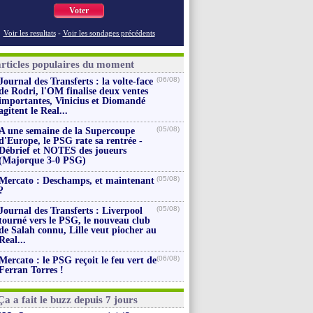
Voter
Voir les resultats
-
Voir les sondages précédents
articles populaires du moment
(06/08)
Journal des Transferts : la volte-face
de Rodri, l'OM finalise deux ventes
importantes, Vinicius et Diomandé
agitent le Real...
(05/08)
A une semaine de la Supercoupe
d'Europe, le PSG rate sa rentrée -
Débrief et NOTES des joueurs
(Majorque 3-0 PSG)
(05/08)
Mercato : Deschamps, et maintenant
?
(05/08)
Journal des Transferts : Liverpool
tourné vers le PSG, le nouveau club
de Salah connu, Lille veut piocher au
Real...
(06/08)
Mercato : le PSG reçoit le feu vert de
Ferran Torres !
Ça a fait le buzz depuis 7 jours