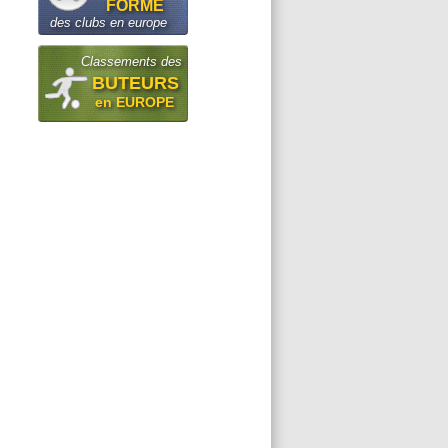
FORME
des clubs en europe
Classements des
BUTEURS
en EUROPE