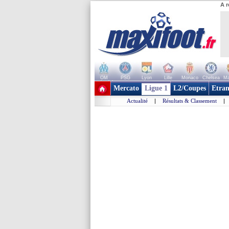
A r
OM
PSG
Lyon
Lille
Monaco
Chelsea
Ma
+ de clubs
Mercato
Ligue 1
L2/Coupes
Etran
Actualité
|
Résultats & Classement
|