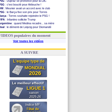
PSG
: Dupraz se prononce pour la LdC
PSG
: c'est bouclé pour Akliouche !
OM
: Meunier avait un accord avec le club
PSG
: le Barça fixe son prix pour Torres
Barça
: Torres souhaite rejoindre le PSG !
FIFA
: Infantino sollicite Trump
Argentine
: quand Medina recadre... sa mère
Real
: le démenti de Leipzig pour Diomandé
OM
: Paixão attire un 2e club anglais
FIFA
: le conseiller d'Infantino démissionne !
VIDEOS populaires du moment
Voir toutes les vidéos
A SUIVRE
L'equipe type de
MONDIAL
2026
Le meilleur effectif
LIGUE 1
saison
2025-26
Indice MF :
l'état de