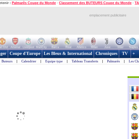
etenir :
Palmarès Coupe du Monde
-
Classement des BUTEURS Coupe du Monde
-
TA
emplacement publicitaire
n Utd
Arsenal
Liverpool
ManCity
Barca
Real
Atletico
Milan
Juve
Inter
Naples
ger
Coupe d'Europe
Les Bleus & International
Chroniques
TV
+
Buteurs
|
Calendrier
|
Equipe type
|
Tableau Transferts
|
Palmarès
|
Les Cl