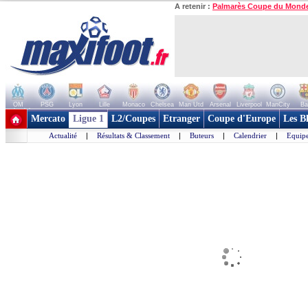
A retenir :
Palmarès Coupe du Mond
OM
PSG
Lyon
Lille
Monaco
Chelsea
Man Utd
Arsenal
Liverpool
ManCity
Ba
+ de clubs
Mercato
Ligue 1
L2/Coupes
Etranger
Coupe d'Europe
Les B
Actualité
|
Résultats & Classement
|
Buteurs
|
Calendrier
|
Equipe