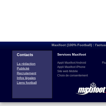
Maxifoot (100% Football) : l'actua
Services Maxifoot
Contacts
Appli Maxifoot Android
Flu
La rédaction
Appli Maxifoot iPhone
Publicité
Site web Mobile
Recrutement
Choix de consentement
Infos légales
Liens football