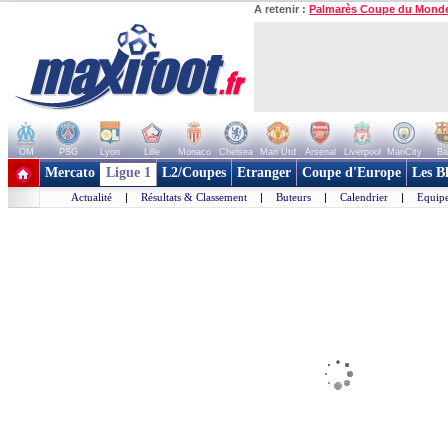
A retenir :
Palmarès Coupe du Mond
OM
PSG
Lyon
Lille
Monaco
Chelsea
Man Utd
Arsenal
Liverpool
ManCity
Ba
+ de clubs
Mercato
Ligue 1
L2/Coupes
Etranger
Coupe d'Europe
Les B
Actualité
|
Résultats & Classement
|
Buteurs
|
Calendrier
|
Equipe