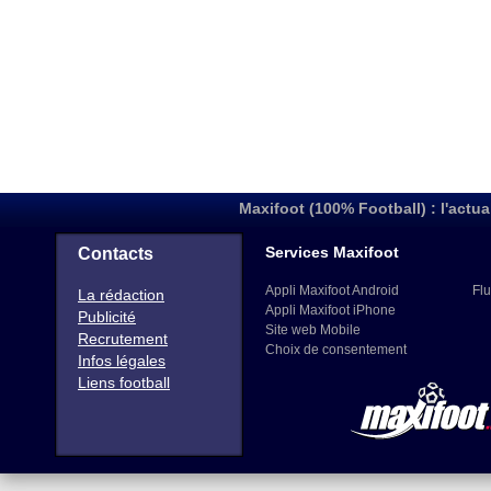
Maxifoot (100% Football) : l'actua
Services Maxifoot
Contacts
Appli Maxifoot Android
Flu
La rédaction
Appli Maxifoot iPhone
Publicité
Site web Mobile
Recrutement
Choix de consentement
Infos légales
Liens football