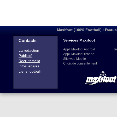
Maxifoot (100% Football) : l'actua
Services Maxifoot
Contacts
Appli Maxifoot Android
Flu
La rédaction
Appli Maxifoot iPhone
Publicité
Site web Mobile
Recrutement
Choix de consentement
Infos légales
Liens football