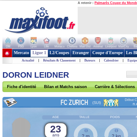
A retenir :
Palmarès Coupe du Mond
OM
PSG
Lyon
Lille
Monaco
Chelsea
Man Utd
Arsenal
Liverpool
ManCity
Ba
+ de clubs
Mercato
Ligue 1
L2/Coupes
Etranger
Coupe d'Europe
Les B
Actualité
|
Résultats & Classement
|
Buteurs
|
Calendrier
|
Equipe
DORON LEIDNER
Fiche d'identité
Bilan et Matchs saison
Carrière & Sélections
Début Co
FC ZURICH
(SUI)
n.
AGE
TAILLE
POIDS
23
ans
? m
? kg