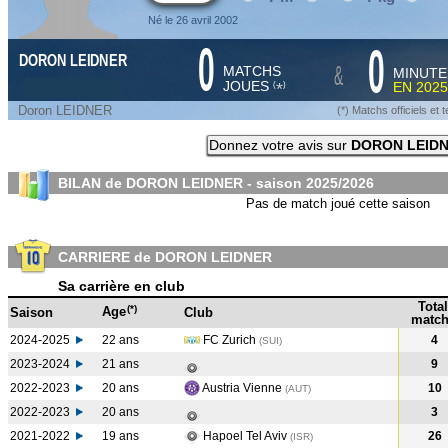
Né le 26 avril 2002
0
0
DORON LEIDNER
&
MATCHS
MINUTE
JOUES
EN
2025
*
(
)
Doron LEIDNER
(*) Matchs officiels e
Donnez votre avis sur
DORON LEID
BILAN de DORON LEIDNER - saison
2025/2026
Pas de match joué cette saison
CARRIERE de DORON LEIDNER
Sa carrière en club
Total
(*)
Age
Saison
Club
match
2024-2025
22 ans
FC Zurich
4
(SUI
)
2023-2024
21 ans
9
2022-2023
20 ans
Austria Vienne
10
(AUT
)
2022-2023
20 ans
3
2021-2022
19 ans
Hapoel Tel Aviv
26
(ISR
)