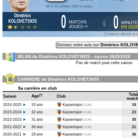
Né le 16 octobre 1991 à Larisa
0
0
Dimitrios
&
KOLOVETSIOS
MATCHS
MINUTE
JOUES
EN
2025
*
(
)
(*) Matchs officiels e
Donnez votre avis sur
Dimitrios KOLOV
BILAN de Dimitrios KOLOVETSIOS - saison
2025/2026
Pas de match joué cette saison
CARRIERE de Dimitrios KOLOVETSIOS
Sa carrière en club
Total
(*)
Age
Saison
Club
match
2024-2025
33 ans
Kayserispor
19
(TUR
)
2023-2024
32 ans
Kayserispor
23
(TUR
)
2022-2023
31 ans
Kayserispor
30
(TUR
)
2021-2022
30 ans
Kayserispor
21
(TUR
)
2020-2021
29 ans
Kayserispor
36
(TUR
)