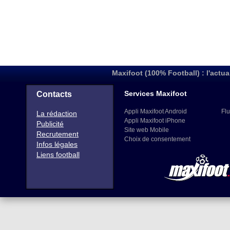
Maxifoot (100% Football) : l'actua
Services Maxifoot
Contacts
Appli Maxifoot Android
Flu
La rédaction
Appli Maxifoot iPhone
Publicité
Site web Mobile
Recrutement
Choix de consentement
Infos légales
Liens football