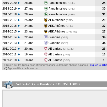
2019-2020
28 ans
Panathinaikos
24
(GRE
)
2018-2019
27 ans
Panathinaikos
30
(GRE
)
2017-2018
26 ans
Panathinaikos
31
(GRE
)
2016-2017
25 ans
AEK Athènes
29
(GRE
)
2015-2016
24 ans
AEK Athènes
37
(GRE
)
2014-2015
23 ans
AEK Athènes
27
(GRE, d2)
2013-2014
22 ans
Giannina
34
(GRE
)
2012-2013
21 ans
Giannina
34
(GRE
)
2011-2012
20 ans
AE Larissa
26
(GRE, d2)
2010-2011
19 ans
AE Larissa
13
(GRE
)
2009-2010
18 ans
AE Larissa
1
(GRE
)
Cliquez sur les lignes pour afficher/masquer le détail de chaque saison ou
cliquez ici OU
(*)
Age au début de la saison
Votre AVIS sur Dimitrios KOLOVETSIOS