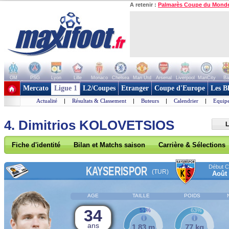
A retenir :
Palmarès Coupe du Mond
OM
PSG
Lyon
Lille
Monaco
Chelsea
Man Utd
Arsenal
Liverpool
ManCity
Ba
+ de clubs
Mercato
Ligue 1
L2/Coupes
Etranger
Coupe d'Europe
Les B
Actualité
|
Résultats & Classement
|
Buteurs
|
Calendrier
|
Equipe
4. Dimitrios KOLOVETSIOS
L
Fiche d'identité
Bilan et Matchs saison
Carrière & Sélections
Début Co
KAYSERISPOR
(TUR)
Août
AGE
TAILLE
POIDS
34
51%
63%
ans
1,83 m
77 kg