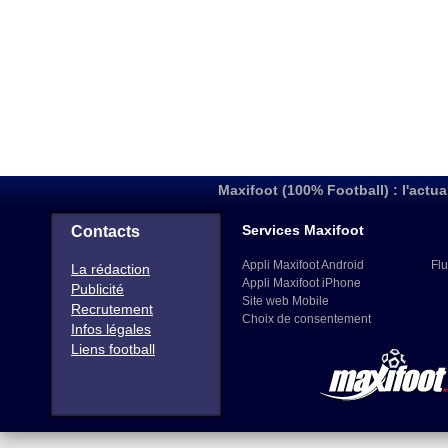
Maxifoot (100% Football) : l'actua
Services Maxifoot
Contacts
Appli Maxifoot Android
Flu
La rédaction
Appli Maxifoot iPhone
Publicité
Site web Mobile
Recrutement
Choix de consentement
Infos légales
Liens football