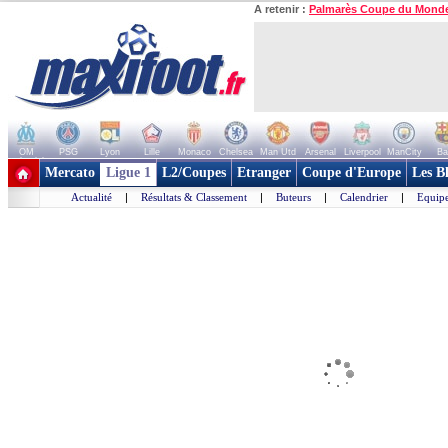
A retenir :
Palmarès Coupe du Mond
OM
PSG
Lyon
Lille
Monaco
Chelsea
Man Utd
Arsenal
Liverpool
ManCity
Ba
+ de clubs
Mercato
Ligue 1
L2/Coupes
Etranger
Coupe d'Europe
Les B
Actualité
|
Résultats & Classement
|
Buteurs
|
Calendrier
|
Equipe