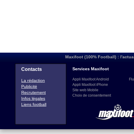
Maxifoot (100% Football) : l'actua
Services Maxifoot
Contacts
Appli Maxifoot Android
Flu
La rédaction
Appli Maxifoot iPhone
Publicité
Site web Mobile
Recrutement
Choix de consentement
Infos légales
Liens football