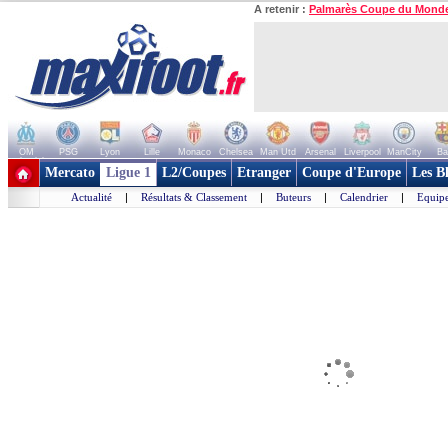
A retenir :
Palmarès Coupe du Mond
OM
PSG
Lyon
Lille
Monaco
Chelsea
Man Utd
Arsenal
Liverpool
ManCity
Ba
+ de clubs
Mercato
Ligue 1
L2/Coupes
Etranger
Coupe d'Europe
Les B
Actualité
|
Résultats & Classement
|
Buteurs
|
Calendrier
|
Equipe