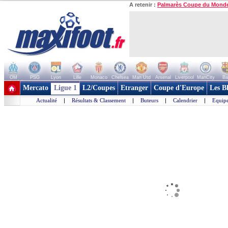
A retenir :
Palmarès Coupe du Mond
OM
PSG
Lyon
Lille
Monaco
Chelsea
Man Utd
Arsenal
Liverpool
ManCity
Ba
+ de clubs
Mercato
Ligue 1
L2/Coupes
Etranger
Coupe d'Europe
Les B
Actualité
|
Résultats & Classement
|
Buteurs
|
Calendrier
|
Equipe