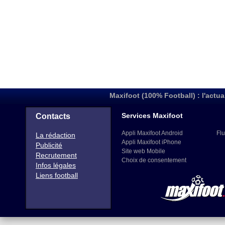
Maxifoot (100% Football) : l'actua
Services Maxifoot
Contacts
Appli Maxifoot Android
Flu
La rédaction
Appli Maxifoot iPhone
Publicité
Site web Mobile
Recrutement
Choix de consentement
Infos légales
Liens football