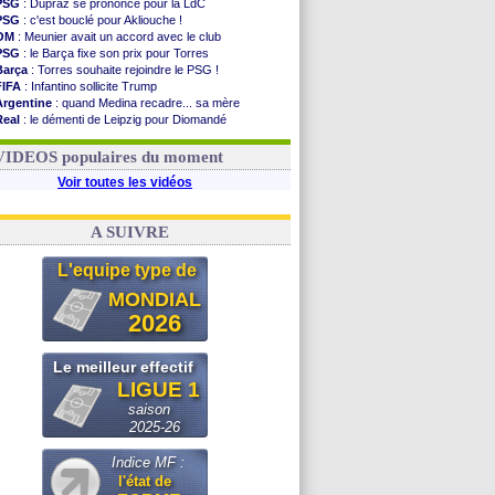
PSG
: Dupraz se prononce pour la LdC
PSG
: c'est bouclé pour Akliouche !
OM
: Meunier avait un accord avec le club
PSG
: le Barça fixe son prix pour Torres
Barça
: Torres souhaite rejoindre le PSG !
FIFA
: Infantino sollicite Trump
Argentine
: quand Medina recadre... sa mère
Real
: le démenti de Leipzig pour Diomandé
OM
: Paixão attire un 2e club anglais
FIFA
: le conseiller d'Infantino démissionne !
VIDEOS populaires du moment
Voir toutes les vidéos
A SUIVRE
L'equipe type de
MONDIAL
2026
Le meilleur effectif
LIGUE 1
saison
2025-26
Indice MF :
l'état de