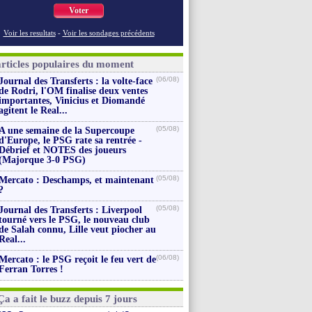
Voter
Voir les resultats
-
Voir les sondages précédents
articles populaires du moment
(06/08)
Journal des Transferts : la volte-face
de Rodri, l'OM finalise deux ventes
importantes, Vinicius et Diomandé
agitent le Real...
(05/08)
A une semaine de la Supercoupe
d'Europe, le PSG rate sa rentrée -
Débrief et NOTES des joueurs
(Majorque 3-0 PSG)
(05/08)
Mercato : Deschamps, et maintenant
?
(05/08)
Journal des Transferts : Liverpool
tourné vers le PSG, le nouveau club
de Salah connu, Lille veut piocher au
Real...
(06/08)
Mercato : le PSG reçoit le feu vert de
Ferran Torres !
Ça a fait le buzz depuis 7 jours