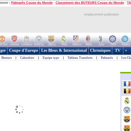
etenir :
Palmarès Coupe du Monde
-
Classement des BUTEURS Coupe du Monde
-
TA
emplacement publicitaire
n Utd
Arsenal
Liverpool
ManCity
Barca
Real
Atletico
Milan
Juve
Inter
Naples
ger
Coupe d'Europe
Les Bleus & International
Chroniques
TV
+
Buteurs
|
Calendrier
|
Equipe type
|
Tableau Transferts
|
Palmarès
|
Les Cl