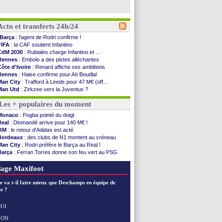
Actu et transferts 24h/24
Barça
: l'agent de Rodri confirme !
FIFA
: la CAF soutient Infantino
CdM 2030
: Rubiales charge Infantino et ...
Rennes
: Embolo a des pistes alléchantes
Côte d'Ivoire
: Renard affiche ses ambitions
Rennes
: Haise confirme pour Aït Boudlal
Man City
: Trafford à Leeds pour 47 M€ (off...
Man Utd
: Zirkzee vers la Juventus ?
Amical
: Monaco s'impose contre Getafe
Les + populaires du moment
Nantes
: Der Zakarian et sa relation avec Kita
OM
: le club prêt à libérer Kondogbia ?
Monaco
: Pogba pointé du doigt
Monaco
: le message touchant d'Akliouche
Real
: Diomandé arrive pour 140 M€ !
FIFA
: Tebas en remet une couche
OM
: le retour d'Adidas est acté
FIFA
: l'UEFA maintient la pression
Bordeaux
: des clubs de N1 montent au créneau
PSG
: Tebas encense Luis Enrique
Man City
: Rodri préfère le Barça au Real !
Real
: Vinicius jusqu'en 2032 (officiel)
Barça
: Ferran Torres donne son feu vert au PSG
Lyon
: Mangala va rejoindre Getafe
PSG
: Liverpool accélère pour Mbaye
OM
: une offre refusée pour Aguerd
PSG
: Luis Enrique satisfait malgré tout
age Maxifoot
Real
: c'est confirmé pour Vinicius
Troyes
: Junior Diaz jusqu'en 2030 (officiel)
e va t-il faire mieux que Deschamps en équipe de
PSG
: Akliouche a signé (officiel)
e ?
OM
: une offre pour Bulka
PSG
: contrat signé pour Akliouche
UI
Ouganda
: Owori battu à mort à Kampala
NON
Voir les brèves précédentes