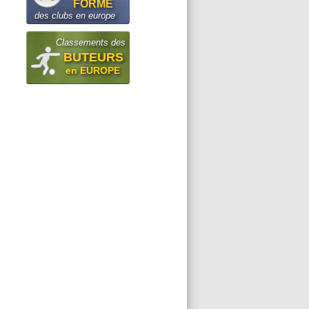
FORME
des clubs en europe
Classements des
BUTEURS
en EUROPE