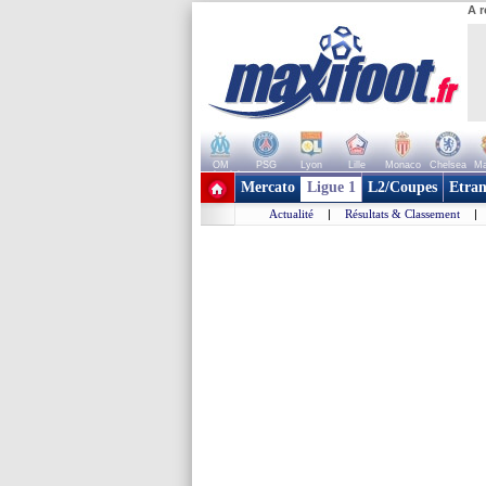
A r
OM
PSG
Lyon
Lille
Monaco
Chelsea
Ma
+ de clubs
Mercato
Ligue 1
L2/Coupes
Etran
Actualité
|
Résultats & Classement
|