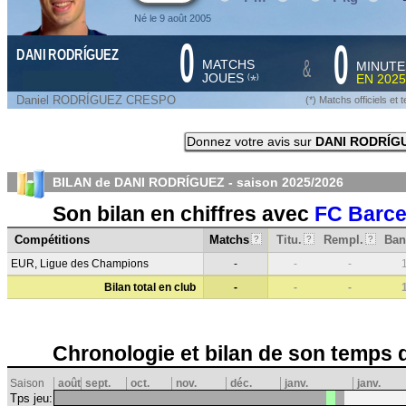
Né le 9 août 2005
0
0
DANI RODRÍGUEZ
&
MATCHS
MINUTE
JOUES
EN
2025
*
(
)
Daniel RODRÍGUEZ CRESPO
(*) Matchs officiels e
Donnez votre avis sur
DANI RODRÍG
BILAN de DANI RODRÍGUEZ - saison
2025/2026
Son bilan en chiffres avec
FC Barce
Compétitions
Matchs
Titu.
Rempl.
Ban
?
?
?
EUR, Ligue des Champions
-
-
-
Bilan total en club
-
-
-
Chronologie et bilan de son temps 
Saison
août
sept.
oct.
nov.
déc.
janv.
janv.
Tps jeu: