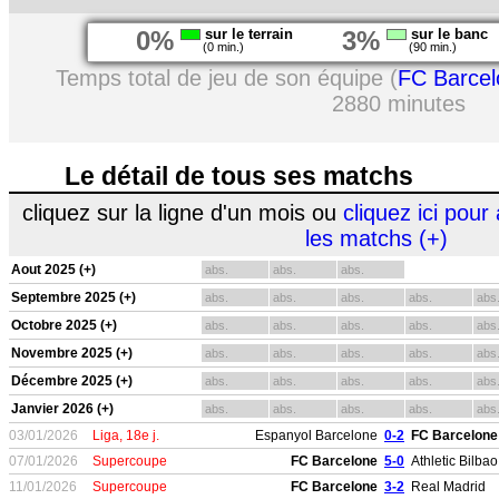
0%
sur le terrain
3%
sur le banc
(0 min.)
(90 min.)
Temps total de jeu de son équipe (
FC Barcel
2880 minutes
Le détail de tous ses matchs
cliquez sur la ligne d'un mois ou
cliquez ici pour 
les matchs (+)
Aout 2025 (+)
abs.
abs.
abs.
Septembre 2025 (+)
abs.
abs.
abs.
abs.
abs
Octobre 2025 (+)
abs.
abs.
abs.
abs.
abs
Novembre 2025 (+)
abs.
abs.
abs.
abs.
abs
Décembre 2025 (+)
abs.
abs.
abs.
abs.
abs
Janvier 2026 (+)
abs.
abs.
abs.
abs.
abs
03/01/2026
Liga, 18e j.
Espanyol Barcelone
0-2
FC Barcelone
07/01/2026
Supercoupe
FC Barcelone
5-0
Athletic Bilbao
11/01/2026
Supercoupe
FC Barcelone
3-2
Real Madrid