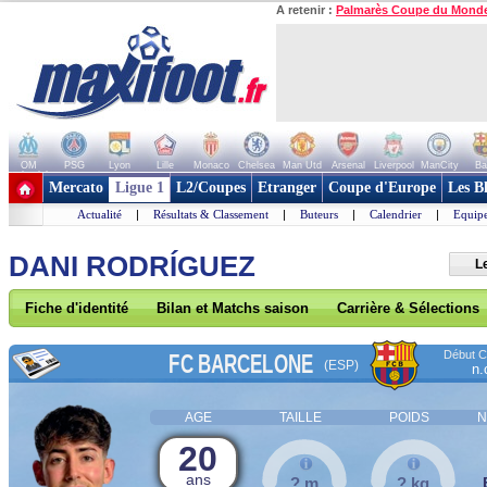
A retenir :
Palmarès Coupe du Mond
OM
PSG
Lyon
Lille
Monaco
Chelsea
Man Utd
Arsenal
Liverpool
ManCity
Ba
+ de clubs
Mercato
Ligue 1
L2/Coupes
Etranger
Coupe d'Europe
Les B
Actualité
|
Résultats & Classement
|
Buteurs
|
Calendrier
|
Equipe
DANI RODRÍGUEZ
L
Fiche d'identité
Bilan et Matchs saison
Carrière & Sélections
Début Co
FC BARCELONE
(ESP)
n.
AGE
TAILLE
POIDS
N
20
ans
? m
? kg