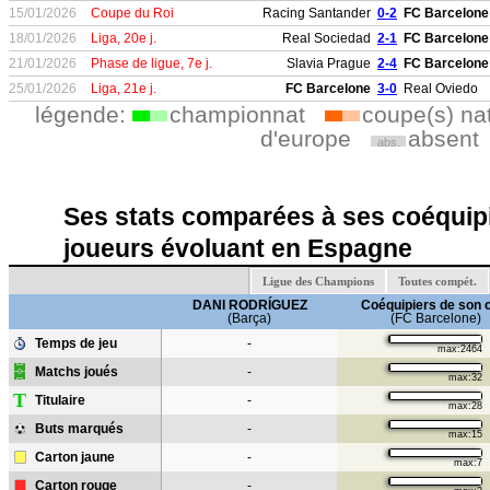
15/01/2026
Coupe du Roi
Racing Santander
0-2
FC Barcelone
18/01/2026
Liga, 20e j.
Real Sociedad
2-1
FC Barcelone
21/01/2026
Phase de ligue, 7e j.
Slavia Prague
2-4
FC Barcelone
25/01/2026
Liga, 21e j.
FC Barcelone
3-0
Real Oviedo
légende:
championnat
coupe(s) na
d'europe
absent
abs.
Ses stats comparées à ses coéquipi
joueurs évoluant en Espagne
Ligue des Champions
Toutes compét.
DANI RODRÍGUEZ
Coéquipiers de son 
(Barça)
(FC Barcelone)
Temps de jeu
-
max:2464
Matchs joués
-
max:32
T
Titulaire
-
max:28
Buts marqués
-
max:15
Carton jaune
-
max:7
Carton rouge
-