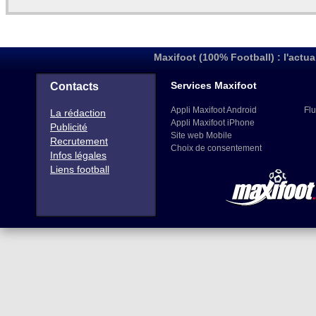
Maxifoot (100% Football) : l'actua
Services Maxifoot
Contacts
Appli Maxifoot Android
Flu
La rédaction
Appli Maxifoot iPhone
Publicité
Site web Mobile
Recrutement
Choix de consentement
Infos légales
Liens football