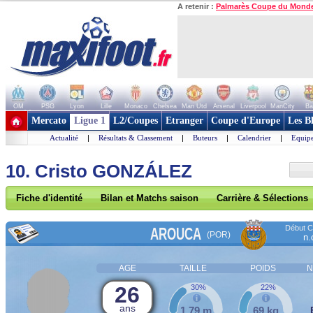
A retenir :
Palmarès Coupe du Mond
OM
PSG
Lyon
Lille
Monaco
Chelsea
Man Utd
Arsenal
Liverpool
ManCity
Ba
+ de clubs
Mercato
Ligue 1
L2/Coupes
Etranger
Coupe d'Europe
Les B
Actualité
|
Résultats & Classement
|
Buteurs
|
Calendrier
|
Equipe
10. Cristo GONZÁLEZ
Fiche d'identité
Bilan et Matchs saison
Carrière & Sélections
Début Co
AROUCA
(POR)
n.
AGE
TAILLE
POIDS
N
26
30%
22%
ans
1,79 m
69 kg