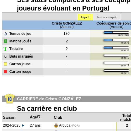
joueurs évoluant en Portugal
Liga 1
Toutes compét.
Cristo GONZÁLEZ
Coéquipiers de son 
(Arouca)
(Arouca)
Temps de jeu
180'
max:540
Matchs joués
2
max:6
T
Titulaire
2
max:6
Buts marqués
-
max:1
Carton jaune
-
max:3
Carton rouge
-
max:1
CARRIERE de Cristo GONZÁLEZ
Sa carrière en club
Total
(*)
Age
Saison
Club
match
2024-2025
27 ans
Arouca
2
(POR)