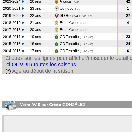
2023-2024
26 ans
Arouca
42
(POR
)
2020-2021
23 ans
Udinese
1
(ITA
)
2019-2020
22 ans
SD Huesca
27
(ESP, d2)
2018-2019
21 ans
Real Madrid
4
(ESP
)
2017-2018
20 ans
Real Madrid
-
(ESP
)
2016-2017
19 ans
CD Tenerife
23
(ESP, d2)
2015-2016
18 ans
CD Tenerife
24
(ESP, d2)
2014-2015
17 ans
CD Tenerife
6
(ESP, d2)
Cliquez sur les lignes pour afficher/masquer le détai
ici OUVRIR toutes les saisons
(*)
Age au début de la saison
Votre AVIS sur Cristo GONZÁLEZ