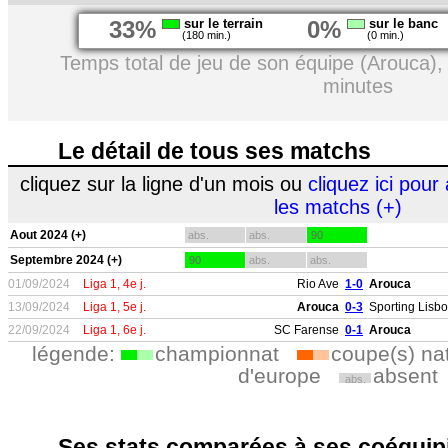
33%
sur le terrain
0%
sur le banc
(180 min.)
(0 min.)
Temps total de jeu de son équipe (Arouca),
minutes
Le détail de tous ses matchs
cliquez sur la ligne d'un mois ou
cliquez ici pour 
les matchs (+)
Aout 2024 (+)
abs.
abs.
90
Septembre 2024 (+)
90
abs.
abs.
01/09/2024
Liga 1, 4e j.
Rio Ave
1-0
Arouca
13/09/2024
Liga 1, 5e j.
Arouca
0-3
Sporting Lisb
22/09/2024
Liga 1, 6e j.
SC Farense
0-1
Arouca
légende:
championnat
coupe(s) na
d'europe
absent
abs.
Ses stats comparées à ses coéquipi