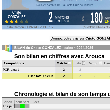
Né le 24 octobre 1997 à Santa Cruz de Tenerife
2
180
Cristo
&
GONZÁLEZ
MATCHS
MI
JOUES
E
*
(
)
Cristo Ramón GONZÁLEZ PÉREZ
(*) Matchs officiels e
Donnez votre avis sur
Cristo GONZÁ
BILAN de Cristo GONZÁLEZ - saison
2024/2025
Son bilan en chiffres avec Arouca
Compétitions
Matchs
Titu.
Rempl.
Ban
?
?
?
POR, Liga 1
2
2
-
-
Bilan total en club
2
2
-
-
Chronologie et bilan de son temps 
Saison
août
sept.
oct.
Tps jeu: