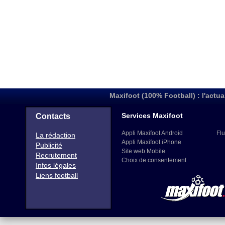
Maxifoot (100% Football) : l'actua
Services Maxifoot
Contacts
Appli Maxifoot Android
Flu
La rédaction
Appli Maxifoot iPhone
Publicité
Site web Mobile
Recrutement
Choix de consentement
Infos légales
Liens football