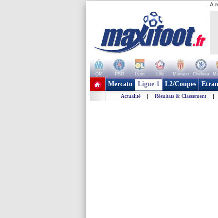
A r
OM
PSG
Lyon
Lille
Monaco
Chelsea
Ma
+ de clubs
Mercato
Ligue 1
L2/Coupes
Etran
Actualité
|
Résultats & Classement
|