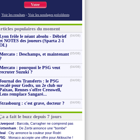
Voter
Voir les resultats
-
Voir les sondages précédents
articles populaires du moment
(04/08)
Lyon frôle le néant absolu - Débrief
et NOTES des joueurs (Sparta 2-1
OL)
(05/08)
Mercato : Deschamps, et maintenant
?
(04/08)
Mercato : pourquoi le PSG veut
recruter Suzuki ?
(04/08)
Journal des Transferts : le PSG
recalé pour Godts, un 2e club sur
Paixao, Rennes s'offre Cresswell,
Lens remplace Sangaré...
(04/08)
Strasbourg : c'est grave, docteur ?
Ça a fait le buzz depuis 7 jours
Liverpool
: Barcola, Carragher ne comprend pas
Tottenham
: De Zerbi annonce une "bombe"
Real
: City annonce la couleur pour Rodri
PSG
: Monaco accepte une offre pour Akliouche !