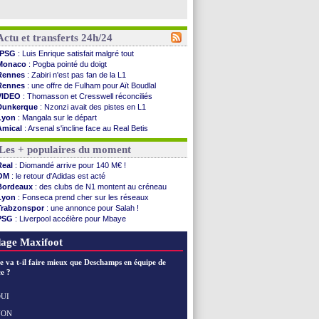
Actu et transferts 24h/24
PSG
: Luis Enrique satisfait malgré tout
Monaco
: Pogba pointé du doigt
Rennes
: Zabiri n'est pas fan de la L1
Rennes
: une offre de Fulham pour Aït Boudlal
VIDEO
: Thomasson et Cresswell réconciliés
Dunkerque
: Nzonzi avait des pistes en L1
Lyon
: Mangala sur le départ
Amical
: Arsenal s'incline face au Real Betis
Amical
: lourde défaite pour le PSG
Les + populaires du moment
Man City
: Maresca flou pour Reijnders
LdC
: Fenerbahçe prend une belle option
Real
: Diomandé arrive pour 140 M€ !
Al-Diriyah
: Mbemba arrive libre (officiel)
OM
: le retour d'Adidas est acté
Atletico
: le plan d'Alvarez à son retour
Bordeaux
: des clubs de N1 montent au créneau
Amical
: premier succès pour Brest
Lyon
: Fonseca prend cher sur les réseaux
VIDEO
: le joli but de Greenwood avec le Fener !
Trabzonspor
: une annonce pour Salah !
CdM 2030
: une promesse d'Infantino au Maroc ...
PSG
: Liverpool accélère pour Mbaye
PSG
: la compo pour le premier match amical
EdF
: Infantino complimente Mbappé
Newcastle
: Jaissle est le nouveau coach (off.)
Nice
: 3 joueurs écartés du groupe pro
age Maxifoot
Real
: une nouvelle offre pour Vinicius
Amical
: l'OM domine Al-Shahaniya
e va t-il faire mieux que Deschamps en équipe de
Monaco
: Cabral a prolongé (officiel)
e ?
Atletico
: Molina va signer à la Roma
Real
: Diomandé arrive pour 140 M€ !
UI
Arsenal
: Havertz en veut encore plus
NON
Voir les brèves précédentes