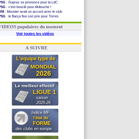
PSG
: Dupraz se prononce pour la LdC
PSG
: c'est bouclé pour Akliouche !
OM
: Meunier avait un accord avec le club
PSG
: le Barça fixe son prix pour Torres
OM
: accord de principe entre Rulli et Man City
Barça
: Torres souhaite rejoindre le PSG !
VIDEOS populaires du moment
Voir toutes les vidéos
A SUIVRE
L'equipe type de
MONDIAL
2026
Le meilleur effectif
LIGUE 1
saison
2025-26
Indice MF :
l'état de
FORME
des clubs en europe