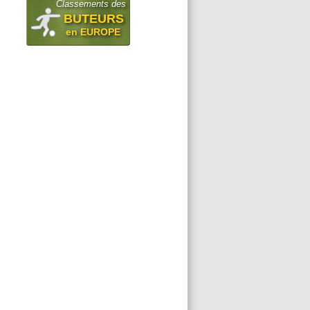
Classements des
BUTEURS
en EUROPE