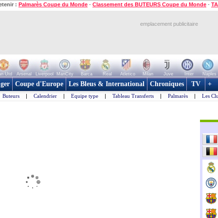
etenir :
Palmarès Coupe du Monde
-
Classement des BUTEURS Coupe du Monde
-
TA
emplacement publicitaire
n Utd
Arsenal
Liverpool
ManCity
Barca
Real
Atletico
Milan
Juve
Inter
Naples
ger
Coupe d'Europe
Les Bleus & International
Chroniques
TV
+
Buteurs
|
Calendrier
|
Equipe type
|
Tableau Transferts
|
Palmarès
|
Les Cl