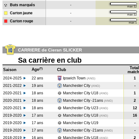
Buts marqués
-
max:12
Carton jaune
-
max:12
Carton rouge
-
max:1
CARRIERE de Cieran SLICKER
Sa carrière en club
Total
(*)
Age
Saison
Club
match
2024-2025
22 ans
Ipswich Town
1
(ANG)
2021-2022
19 ans
Manchester City
-
(ANG
)
2020-2021
18 ans
Manchester City U18
1
(ANG
)
2020-2021
18 ans
Manchester City -21ans
2
(ANG
)
2020-2021
18 ans
Manchester City U23
12
(ANG
)
2019-2020
17 ans
Manchester City U18
16
(ANG
)
2019-2020
17 ans
Manchester City U19
-
2019-2020
17 ans
Manchester City -21ans
-
(ANG
)
2018-2019
16 ans
Manchester City U18
2
(ANG
)