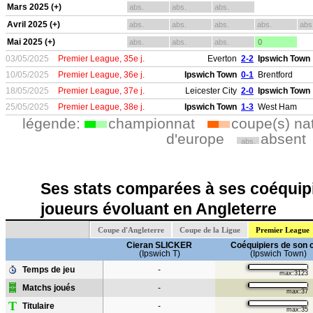
Mars 2025 (+)
abs.
abs.
abs.
Avril 2025 (+)
abs.
abs.
abs.
abs.
abs
Mai 2025 (+)
abs.
abs.
abs.
0
03/05/2025
Premier League, 35e j.
Everton
2-2
Ipswich Town
10/05/2025
Premier League, 36e j.
Ipswich Town
0-1
Brentford
18/05/2025
Premier League, 37e j.
Leicester City
2-0
Ipswich Town
25/05/2025
Premier League, 38e j.
Ipswich Town
1-3
West Ham
légende:
championnat
coupe(s) na
d'europe
absent
abs.
Ses stats comparées à ses coéquipi
joueurs évoluant en Angleterre
Coupe d'Angleterre
Coupe de la Ligue
Premier League
Cieran SLICKER
Coéquipiers de son 
(Ipswich T)
(Ipswich Town)
Temps de jeu
-
max:3123
Matchs joués
-
max:37
T
Titulaire
-
max:35