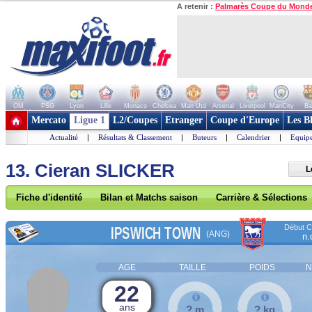
A retenir :
Palmarès Coupe du Mond
OM
PSG
Lyon
Lille
Monaco
Chelsea
Man Utd
Arsenal
Liverpool
ManCity
Ba
+ de clubs
Mercato
Ligue 1
L2/Coupes
Etranger
Coupe d'Europe
Les B
Actualité
|
Résultats & Classement
|
Buteurs
|
Calendrier
|
Equipe
13. Cieran SLICKER
L
Fiche d'identité
Bilan et Matchs saison
Carrière & Sélections
Début Co
IPSWICH TOWN
(ANG)
n.
AGE
TAILLE
POIDS
N
22
ans
? m
? kg