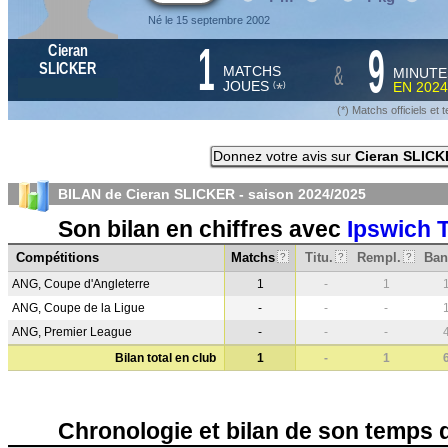
Né le 15 septembre 2002
1
9
Cieran
&
SLICKER
MATCHS
MINUTE
JOUES
EN
2024
*
(
)
(*) Matchs officiels e
Donnez votre avis sur
Cieran SLICK
BILAN de Cieran SLICKER - saison
2024/2025
Son bilan en chiffres avec
Ipswich 
Compétitions
Matchs
Titu.
Rempl.
Ban
?
?
?
ANG, Coupe d'Angleterre
1
-
1
ANG, Coupe de la Ligue
-
-
-
ANG, Premier League
-
-
-
Bilan total en club
1
-
1
Chronologie et bilan de son temps 