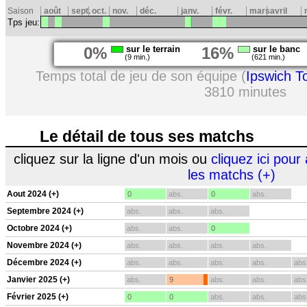
Saison
août
sept.
oct.
nov.
déc.
janv.
févr.
mars
avril
Tps jeu:
0%
sur le terrain
16%
sur le banc
(9 min.)
(621 min.)
Temps total de jeu de son équipe (
Ipswich T
3810 minutes
Le détail de tous ses matchs
cliquez sur la ligne d'un mois ou
cliquez ici pour 
les matchs (+)
Aout 2024 (+)
0
abs.
0
abs.
Septembre 2024 (+)
abs.
abs.
abs.
Octobre 2024 (+)
abs.
abs.
0
Novembre 2024 (+)
abs.
abs.
abs.
abs.
Décembre 2024 (+)
abs.
abs.
abs.
abs.
abs
Janvier 2025 (+)
abs.
9
abs.
abs.
abs
Février 2025 (+)
0
0
abs.
abs.
abs