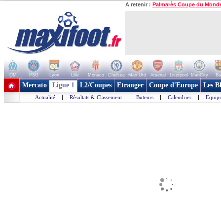
A retenir :
Palmarès Coupe du Mond
OM
PSG
Lyon
Lille
Monaco
Chelsea
Man Utd
Arsenal
Liverpool
ManCity
Ba
+ de clubs
Mercato
Ligue 1
L2/Coupes
Etranger
Coupe d'Europe
Les B
Actualité
|
Résultats & Classement
|
Buteurs
|
Calendrier
|
Equipe