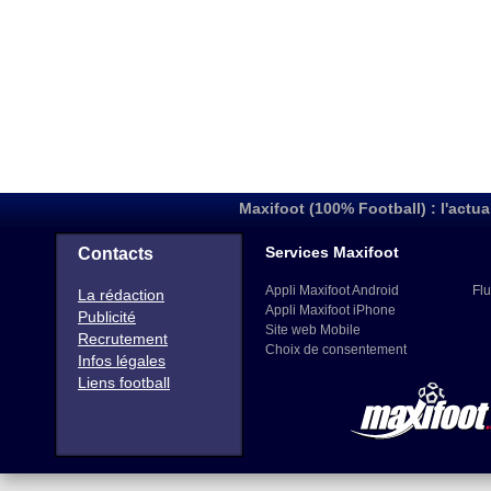
Maxifoot (100% Football) : l'actua
Services Maxifoot
Contacts
Appli Maxifoot Android
Flu
La rédaction
Appli Maxifoot iPhone
Publicité
Site web Mobile
Recrutement
Choix de consentement
Infos légales
Liens football