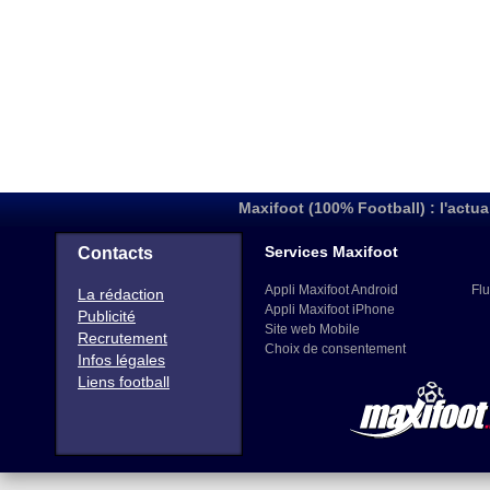
Maxifoot (100% Football) : l'actua
Services Maxifoot
Contacts
Appli Maxifoot Android
Flu
La rédaction
Appli Maxifoot iPhone
Publicité
Site web Mobile
Recrutement
Choix de consentement
Infos légales
Liens football