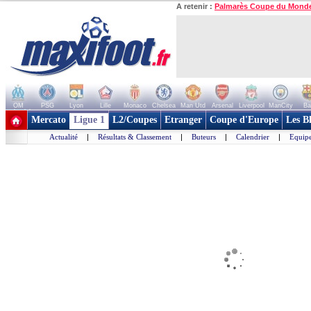
A retenir :
Palmarès Coupe du Mond
OM
PSG
Lyon
Lille
Monaco
Chelsea
Man Utd
Arsenal
Liverpool
ManCity
Ba
+ de clubs
Mercato
Ligue 1
L2/Coupes
Etranger
Coupe d'Europe
Les B
Actualité
|
Résultats & Classement
|
Buteurs
|
Calendrier
|
Equipe