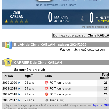
Né le 30 novembre 1994 à Luzern
0
0
Chris
&
KABLAN
MATCHS
MINUTE
JOUES
EN
2024
*
(
)
(*) Matchs officiels e
Donnez votre avis sur
Chris KABL
BILAN de Chris KABLAN - saison
2024/2025
Pas de match joué cette saison
CARRIERE de Chris KABLAN
Sa carrière en club
Total
(*)
Age
Saison
Club
match
2019-2020
25 ans
FC Thoune
26
(SUI
)
2018-2019
24 ans
FC Thoune
27
(SUI
)
2017-2018
23 ans
FC Thoune
26
(SUI
)
2016-2017
22 ans
Kriens
3
(SUI
)
Cliquez sur les lignes pour afficher/masquer le détail de chaque saison ou
cliquez ici OU
(*)
Age au début de la saison