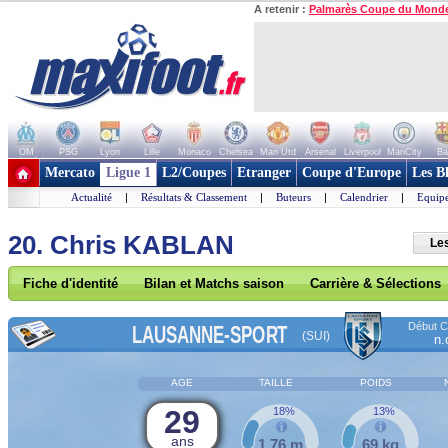
A retenir :
Palmarès Coupe du Mond
OM
PSG
Lyon
Lille
Monaco
Chelsea
Man Utd
Arsenal
Liverpool
ManCity
Ba
+ de clubs
Mercato
Ligue 1
L2/Coupes
Etranger
Coupe d'Europe
Les B
Actualité
|
Résultats & Classement
|
Buteurs
|
Calendrier
|
Equipe
20. Chris KABLAN
Le
Fiche d'identité
Bilan et Matchs saison
Carrière & Sélections
Début Co
LAUSANNE-SPORT
(SUI)
n.
AGE
TAILLE
POIDS
29
18%
13%
ans
1,76 m
69 kg