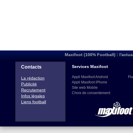
Maxifoot (100% Football) : l'actua
Services Maxifoot
Contacts
Appli Maxifoot Android
Flu
La rédaction
Appli Maxifoot iPhone
Publicité
Site web Mobile
Recrutement
Choix de consentement
Infos légales
Liens football