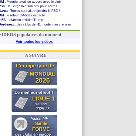
OM
: Meunier avait un accord avec le club
PSG
: le Barça fixe son prix pour Torres
Barça
: Torres souhaite rejoindre le PSG !
OM
: le retour d'Adidas est acté
FIFA
: Infantino sollicite Trump
Bordeaux
: des clubs de N1 montent au créneau
Argentine
: quand Medina recadre... sa mère
Real
: le démenti de Leipzig pour Diomandé
VIDEOS populaires du moment
Voir toutes les vidéos
A SUIVRE
L'equipe type de
MONDIAL
2026
Le meilleur effectif
LIGUE 1
saison
2025-26
Indice MF :
l'état de
FORME
des clubs en europe