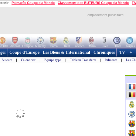
etenir :
Palmarès Coupe du Monde
-
Classement des BUTEURS Coupe du Monde
-
TA
emplacement publicitaire
n Utd
Arsenal
Liverpool
ManCity
Barca
Real
Atletico
Milan
Juve
Inter
Naples
ger
Coupe d'Europe
Les Bleus & International
Chroniques
TV
+
Buteurs
|
Calendrier
|
Equipe type
|
Tableau Transferts
|
Palmarès
|
Les Cl