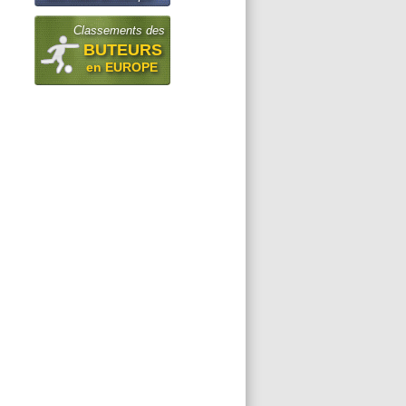
Classements des
BUTEURS
en EUROPE