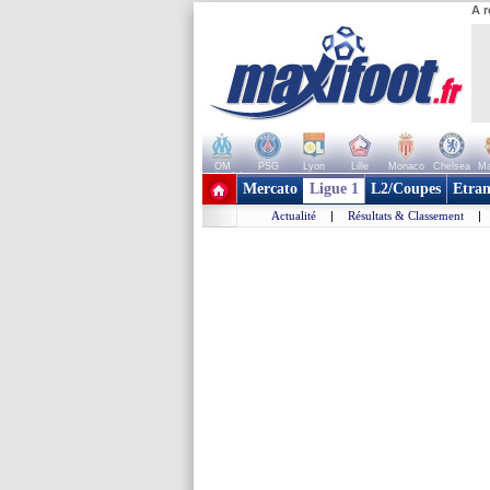
A r
OM
PSG
Lyon
Lille
Monaco
Chelsea
Ma
+ de clubs
Mercato
Ligue 1
L2/Coupes
Etran
Actualité
|
Résultats & Classement
|