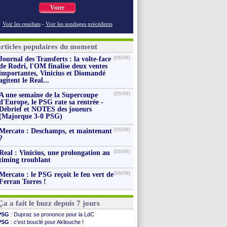
Voter
Voir les resultats
-
Voir les sondages précédents
articles populaires du moment
(06/08)
Journal des Transferts : la volte-face
de Rodri, l'OM finalise deux ventes
importantes, Vinicius et Diomandé
agitent le Real...
(05/08)
A une semaine de la Supercoupe
d'Europe, le PSG rate sa rentrée -
Débrief et NOTES des joueurs
(Majorque 3-0 PSG)
(05/08)
Mercato : Deschamps, et maintenant
?
(06/08)
Real : Vinicius, une prolongation au
timing troublant
(06/08)
Mercato : le PSG reçoit le feu vert de
Ferran Torres !
Ça a fait le buzz depuis 7 jours
PSG
: Dupraz se prononce pour la LdC
PSG
: c'est bouclé pour Akliouche !