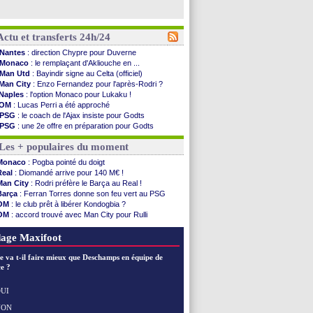
Actu et transferts 24h/24
Nantes
: direction Chypre pour Duverne
Monaco
: le remplaçant d'Akliouche en ...
Man Utd
: Bayindir signe au Celta (officiel)
Man City
: Enzo Fernandez pour l'après-Rodri ?
Naples
: l'option Monaco pour Lukaku !
OM
: Lucas Perri a été approché
PSG
: le coach de l'Ajax insiste pour Godts
PSG
: une 2e offre en préparation pour Godts
Francfort
: Dina Ebimbe signe à Schalke (off.)
Les + populaires du moment
Strasbourg
: Saïdou Sow prêté à Nantes (off.)
Monaco
: Filipe Luis aimerait garder Balogun
Monaco
: Pogba pointé du doigt
Dortmund
: Newcastle est prévenu pour Nmecha
Real
: Diomandé arrive pour 140 M€ !
Barça
: première offre à 45 M€ pour Rodri ?
Man City
: Rodri préfère le Barça au Real !
Argentine
: le soutien très appuyé à Infantino
Barça
: Ferran Torres donne son feu vert au PSG
Tottenham
: Van de Ven va prolonger
OM
: le club prêt à libérer Kondogbia ?
Barça
: l'agent de Rodri confirme !
OM
: accord trouvé avec Man City pour Rulli
FIFA
: la CAF soutient Infantino
PSG
: l'étonnante rumeur Gusto
CdM 2030
: Rubiales charge Infantino et ...
PSG
: Luis Enrique satisfait malgré tout
age Maxifoot
Rennes
: Embolo a des pistes alléchantes
Côte d'Ivoire
: Renard affiche ses ambitions
e va t-il faire mieux que Deschamps en équipe de
Rennes
: Haise confirme pour Aït Boudlal
e ?
Man City
: Trafford à Leeds pour 47 M€ (off...
Man Utd
: Zirkzee vers la Juventus ?
UI
Amical
: Monaco s'impose contre Getafe
NON
Voir les brèves précédentes