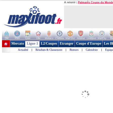
A retenir :
Palmarès Coupe du Mond
OM
PSG
Lyon
Lille
Monaco
Chelsea
Man Utd
Arsenal
Liverpool
ManCity
Ba
+ de clubs
Mercato
Ligue 1
L2/Coupes
Etranger
Coupe d'Europe
Les B
Actualité
|
Résultats & Classement
|
Buteurs
|
Calendrier
|
Equipe