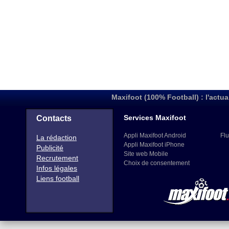
Maxifoot (100% Football) : l'actua
Services Maxifoot
Contacts
Appli Maxifoot Android
Flu
La rédaction
Appli Maxifoot iPhone
Publicité
Site web Mobile
Recrutement
Choix de consentement
Infos légales
Liens football