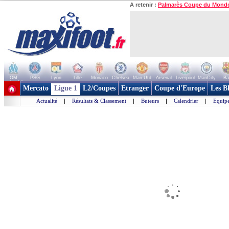
A retenir :
Palmarès Coupe du Mond
OM
PSG
Lyon
Lille
Monaco
Chelsea
Man Utd
Arsenal
Liverpool
ManCity
Ba
+ de clubs
Mercato
Ligue 1
L2/Coupes
Etranger
Coupe d'Europe
Les B
Actualité
|
Résultats & Classement
|
Buteurs
|
Calendrier
|
Equipe