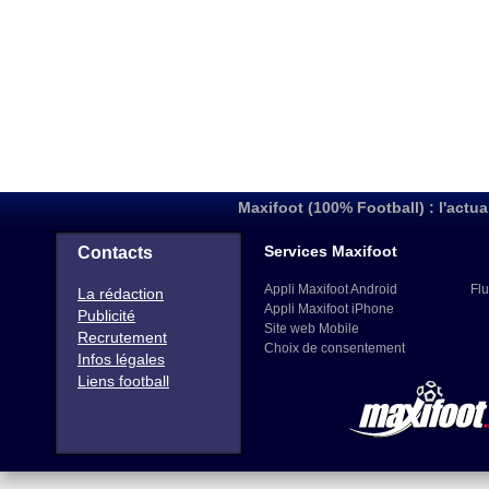
Maxifoot (100% Football) : l'actua
Services Maxifoot
Contacts
Appli Maxifoot Android
Flu
La rédaction
Appli Maxifoot iPhone
Publicité
Site web Mobile
Recrutement
Choix de consentement
Infos légales
Liens football