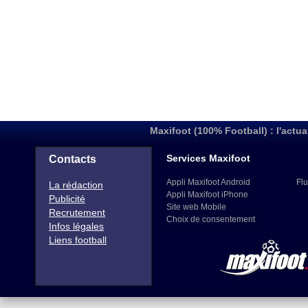
Maxifoot (100% Football) : l'actua
Services Maxifoot
Contacts
Appli Maxifoot Android
Flu
La rédaction
Appli Maxifoot iPhone
Publicité
Site web Mobile
Recrutement
Choix de consentement
Infos légales
Liens football