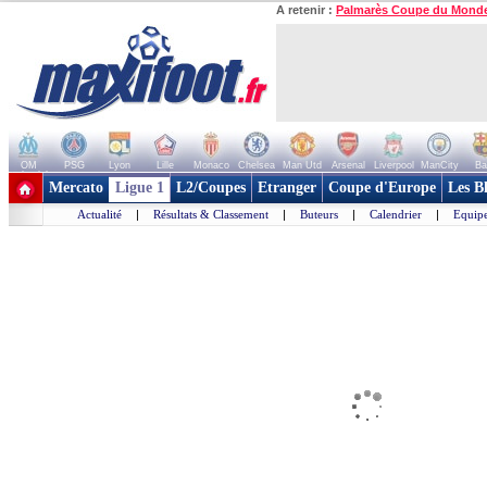
A retenir :
Palmarès Coupe du Mond
OM
PSG
Lyon
Lille
Monaco
Chelsea
Man Utd
Arsenal
Liverpool
ManCity
Ba
+ de clubs
Mercato
Ligue 1
L2/Coupes
Etranger
Coupe d'Europe
Les B
Actualité
|
Résultats & Classement
|
Buteurs
|
Calendrier
|
Equipe